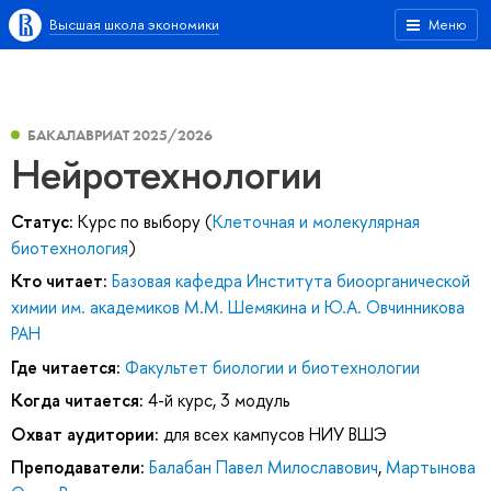
Высшая школа экономики
Меню
БАКАЛАВРИАТ 2025/2026
Нейротехнологии
Статус:
Курс по выбору (
Клеточная и молекулярная
биотехнология
)
Кто читает:
Базовая кафедра Института биоорганической
химии им. академиков М.М. Шемякина и Ю.А. Овчинникова
РАН
Где читается:
Факультет биологии и биотехнологии
Когда читается:
4-й курс, 3 модуль
Охват аудитории:
для всех кампусов НИУ ВШЭ
Преподаватели:
Балабан Павел Милославович
,
Мартынова