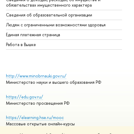
обязательствах имущественного характера
Об
Сведения об образовательной организации
Об
Людям с ограниченными возможностями здоровья
Единая платежная страница
Работа в Вышке
http://www.minobrnauki.gov.ru/
Министерство науки и высшего образования РФ
https://edu.gov.ru/
Министерство просвещения РФ
https://elearning.hse.ru/mooc
Массовые открытые онлайн-курсы