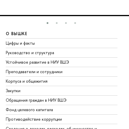
О ВЫШКЕ
О
Цифры и факты
Ли
Руководство и структура
До
Устойчивое развитие в НИУ ВШЭ
Ол
Преподаватели и сотрудники
Пр
Корпуса и общежития
Вы
Закупки
Пр
Обращения граждан в НИУ ВШЭ
Ас
Фонд целевого капитала
До
Противодействие коррупции
Це
Сведения о доходах, расходах, об имуществе и
Би