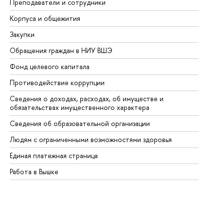
Преподаватели и сотрудники
Пр
Корпуса и общежития
Вы
Закупки
Пр
Обращения граждан в НИУ ВШЭ
Ас
Фонд целевого капитала
До
Противодействие коррупции
Це
Сведения о доходах, расходах, об имуществе и
Би
обязательствах имущественного характера
Об
Сведения об образовательной организации
Об
Людям с ограниченными возможностями здоровья
Единая платежная страница
Работа в Вышке