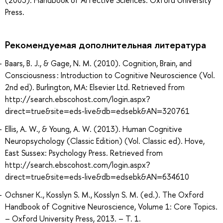
Press.
Рекомендуемая дополнительная литература
Baars, B. J., & Gage, N. M. (2010). Cognition, Brain, and
Consciousness : Introduction to Cognitive Neuroscience (Vol.
2nd ed). Burlington, MA: Elsevier Ltd. Retrieved from
http://search.ebscohost.com/login.aspx?
direct=true&site=eds-live&db=edsebk&AN=320761
Ellis, A. W., & Young, A. W. (2013). Human Cognitive
Neuropsychology (Classic Edition) (Vol. Classic ed). Hove,
East Sussex: Psychology Press. Retrieved from
http://search.ebscohost.com/login.aspx?
direct=true&site=eds-live&db=edsebk&AN=634610
Ochsner K., Kosslyn S. M., Kosslyn S. M. (ed.). The Oxford
Handbook of Cognitive Neuroscience, Volume 1: Core Topics.
– Oxford University Press, 2013. – Т. 1.