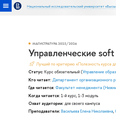
Национальный исследовательский университет «Высш
МАГИСТРАТУРА 2025/2026
Управленческие soft s
Лучший по критерию «Полезность курса д
Статус:
Курс обязательный (
Управление обра
Кто читает:
Департамент организационного р
Где читается:
Факультет менеджмента (Нижни
Когда читается:
1-й курс, 1-3 модуль
Охват аудитории:
для своего кампуса
Преподаватели:
Васильева Елена Николаевна
,