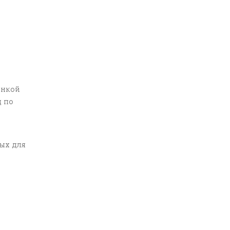
енкой
д по
ых для