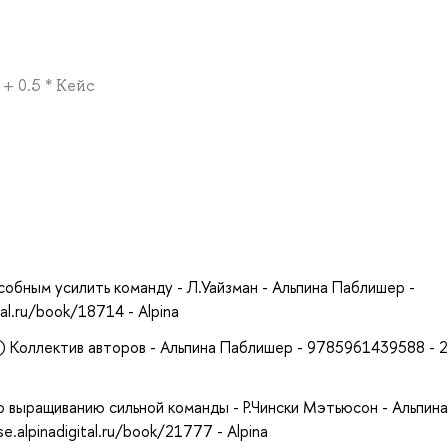
+ 0.5 * Кейс
а
собным усилить команду - Л.Уайзман - Альпина Паблишер -
al.ru/book/18714 - Alpina
R) Коллектив авторов - Альпина Паблишер - 9785961439588 - 2
о выращиванию сильной команды - Р.Чински Мэтьюсон - Альпина
.alpinadigital.ru/book/21777 - Alpina