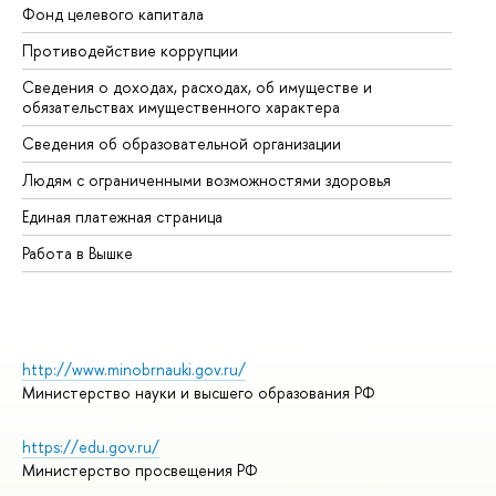
Фонд целевого капитала
До
Противодействие коррупции
Це
Сведения о доходах, расходах, об имуществе и
Би
обязательствах имущественного характера
Об
Сведения об образовательной организации
Об
Людям с ограниченными возможностями здоровья
Единая платежная страница
Работа в Вышке
http://www.minobrnauki.gov.ru/
Министерство науки и высшего образования РФ
https://edu.gov.ru/
Министерство просвещения РФ