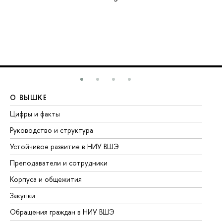
О ВЫШКЕ
О
Цифры и факты
Ли
Руководство и структура
До
Устойчивое развитие в НИУ ВШЭ
Ол
Преподаватели и сотрудники
Пр
Корпуса и общежития
Вы
Закупки
Пр
Обращения граждан в НИУ ВШЭ
Ас