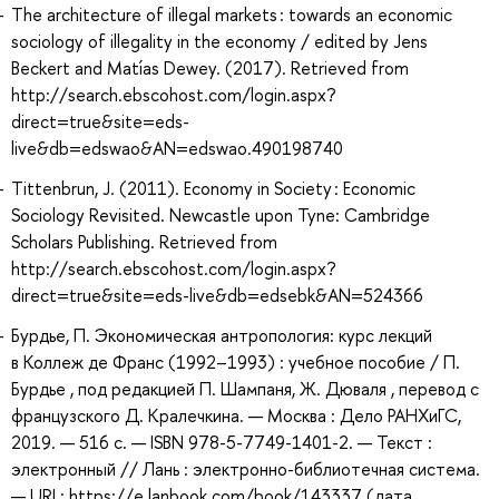
The architecture of illegal markets : towards an economic
sociology of illegality in the economy / edited by Jens
Beckert and Matías Dewey. (2017). Retrieved from
http://search.ebscohost.com/login.aspx?
direct=true&site=eds-
live&db=edswao&AN=edswao.490198740
Tittenbrun, J. (2011). Economy in Society : Economic
Sociology Revisited. Newcastle upon Tyne: Cambridge
Scholars Publishing. Retrieved from
http://search.ebscohost.com/login.aspx?
direct=true&site=eds-live&db=edsebk&AN=524366
Бурдье, П. Экономическая антропология: курс лекций
в Коллеж де Франс (1992–1993) : учебное пособие / П.
Бурдье , под редакцией П. Шампаня, Ж. Дюваля , перевод с
французского Д. Кралечкина. — Москва : Дело РАНХиГС,
2019. — 516 с. — ISBN 978-5-7749-1401-2. — Текст :
электронный // Лань : электронно-библиотечная система.
— URL: https://e.lanbook.com/book/143337 (дата