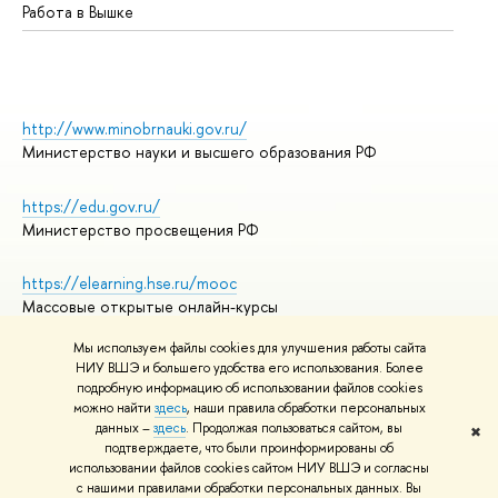
Работа в Вышке
http://www.minobrnauki.gov.ru/
Министерство науки и высшего образования РФ
https://edu.gov.ru/
Министерство просвещения РФ
https://elearning.hse.ru/mooc
Массовые открытые онлайн-курсы
Мы используем файлы cookies для улучшения работы сайта
НИУ ВШЭ и большего удобства его использования. Более
подробную информацию об использовании файлов cookies
© НИУ ВШЭ 1993–2026
Адреса и контакты
можно найти
здесь
, наши правила обработки персональных
Условия использования материалов
данных –
здесь
. Продолжая пользоваться сайтом, вы
✖
подтверждаете, что были проинформированы об
Политика конфиденциальности
использовании файлов cookies сайтом НИУ ВШЭ и согласны
Правила применения рекомендательных технологий в НИУ ВШЭ
с нашими правилами обработки персональных данных. Вы