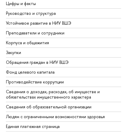
Цифры и факты
Ли
Руководство и структура
До
Устойчивое развитие в НИУ ВШЭ
Ол
Преподаватели и сотрудники
Пр
Корпуса и общежития
Вы
Закупки
Пр
Обращения граждан в НИУ ВШЭ
Ас
Фонд целевого капитала
До
Противодействие коррупции
Це
Сведения о доходах, расходах, об имуществе и
Би
обязательствах имущественного характера
Об
Сведения об образовательной организации
Об
Людям с ограниченными возможностями здоровья
Единая платежная страница