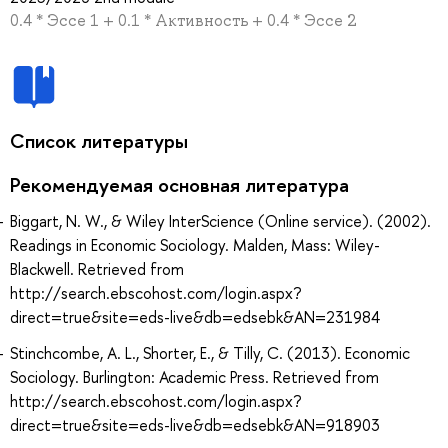
0.4 * Эссе 1 + 0.1 * Активность + 0.4 * Эссе 2
Список литературы
Рекомендуемая основная литература
Biggart, N. W., & Wiley InterScience (Online service). (2002).
Readings in Economic Sociology. Malden, Mass: Wiley-
Blackwell. Retrieved from
http://search.ebscohost.com/login.aspx?
direct=true&site=eds-live&db=edsebk&AN=231984
Stinchcombe, A. L., Shorter, E., & Tilly, C. (2013). Economic
Sociology. Burlington: Academic Press. Retrieved from
http://search.ebscohost.com/login.aspx?
direct=true&site=eds-live&db=edsebk&AN=918903