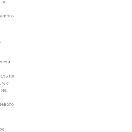
 на
чевого
,
мости
ать на
 и с
 на
чевого
ое