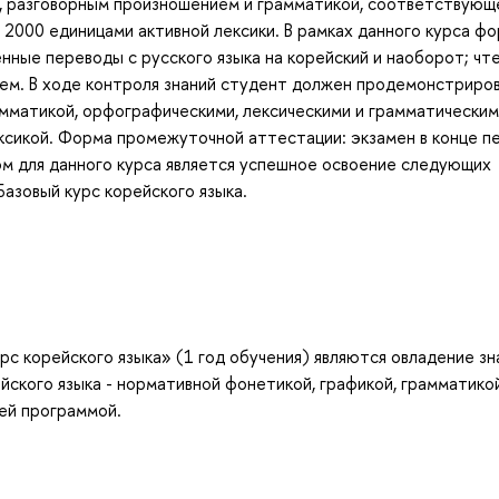
, разговорным произношением и грамматикой, соответствующ
 2000 единицами активной лексики. В рамках данного курса ф
нные переводы с русского языка на корейский и наоборот; чте
ем. В ходе контроля знаний студент должен продемонстриров
амматикой, орфографическими, лексическими и грамматически
ексикой. Форма промежуточной аттестации: экзамен в конце пе
ом для данного курса является успешное освоение следующих
Базовый курс корейского языка.
с корейского языка» (1 год обучения) являются овладение зн
йского языка - нормативной фонетикой, графикой, грамматико
ей программой.