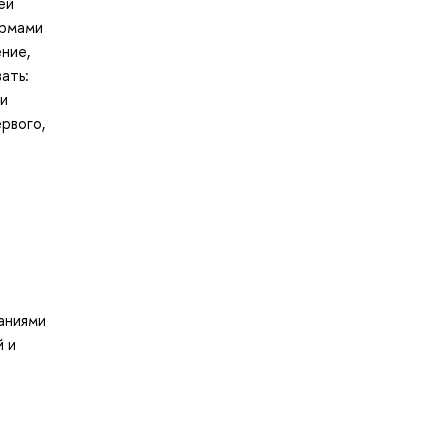
ей
ормами
ние,
ать:
ми
рвого,
аниями
й и