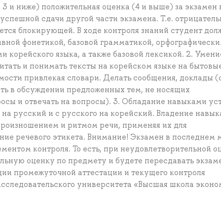
3 и ниже) положительная оценка (4 и выше) за экзамен 
успешной сдачи другой части экзамена. Т.е. отрицатель
яется блокирующей. В ходе контроля знаний студент дол
ивной фонетикой, базовой грамматикой, орфографически
корейского языка, а также базовой лексикой. 2. Умени
итать и понимать тексты на корейском языке на бытовые
мости привлекая словари. Делать сообщения, доклады (
ать в обсуждении предложенных тем, не носящих
осы и отвечать на вопросы). 3. Обладание навыками уст
 на русский и с русского на корейский. Владение навы
роизношением и ритмом речи, применяя их для
ние речевого этикета. Внимание! Экзамен в последнем 
ментом контроля. То есть, при неудовлетворительной о
льную оценку по предмету и будете пересдавать экзам
ции промежуточной аттестации и текущего контроля
сследовательского университета «Высшая школа эконо