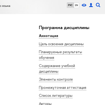
о языка
РУС
EN
Программа дисциплины
Аннотация
Цель освоения дисциплины
Планируемые результаты
обучения
Содержание учебной
дисциплины
Элементы контроля
Промежуточная аттестация
Список литературы
Авторы