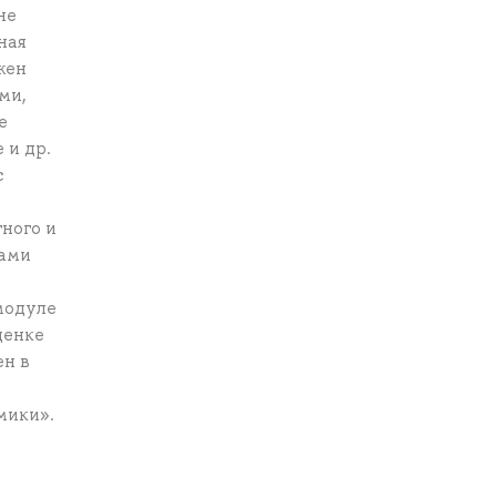
не
ная
жен
ми,
е
 и др.
с
ного и
ками
модуле
ценке
ен в
мики».