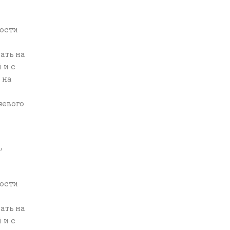
мости
ать на
 и с
 на
чевого
,
мости
ать на
 и с