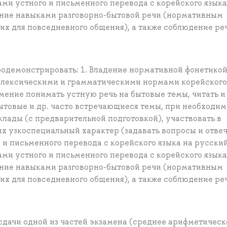
ми устного и письменного перевода с корейского языка
дение навыками разговорно-бытовой речи (нормативным
их для повседневного общения), а также соблюдение ре
родемонстрировать: 1. Владение нормативной фонетикой
, лексическими и грамматическими нормами корейского
Умение понимать устную речь на бытовые темы, читать и
ытовые и др. часто встречающиеся темы, при необходи
клады (с предварительной подготовкой), участвовать в
х узкоспециальный характер (задавать вопросы и отвеч
 и письменного перевода с корейского языка на русский
ми устного и письменного перевода с корейского языка
дение навыками разговорно-бытовой речи (нормативным
их для повседневного общения), а также соблюдение ре
сдачи одной из частей экзамена (среднее арифметическ