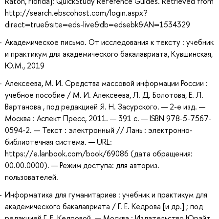
Raton, Florida]: QuickStudy Reference Guides. Retrieved from
http://search.ebscohost.com/login.aspx?
direct=true&site=eds-live&db=edsebk&AN=1534329
Академическое письмо. От исследования к тексту : учебник
и практикум для академического бакалавриата, Кувшинская,
Ю.М., 2019
Алексеева, М. И. Средства массовой информации России :
учебное пособие / М. И. Алексеева, Л. Д. Болотова, Е. Л.
Вартанова , под редакцией Я. Н. Засурского. — 2-е изд. —
Москва : Аспект Пресс, 2011. — 391 с. — ISBN 978-5-7567-
0594-2. — Текст : электронный // Лань : электронно-
библиотечная система. — URL:
https://e.lanbook.com/book/69086 (дата обращения:
00.00.0000). — Режим доступа: для авториз.
пользователей.
Информатика для гуманитариев : учебник и практикум для
академического бакалавриата / Г. Е. Кедрова [и др.] ; под
редакцией Г. Е. Кедровой. — Москва : Издательство Юрайт,