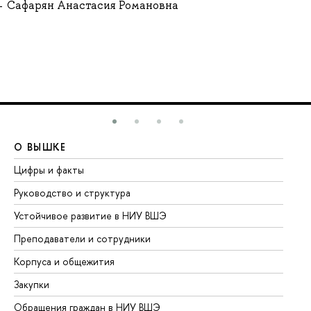
Сафарян Анастасия Романовна
О ВЫШКЕ
О
Цифры и факты
Ли
Руководство и структура
До
Устойчивое развитие в НИУ ВШЭ
Ол
Преподаватели и сотрудники
Пр
Корпуса и общежития
Вы
Закупки
Пр
Обращения граждан в НИУ ВШЭ
Ас