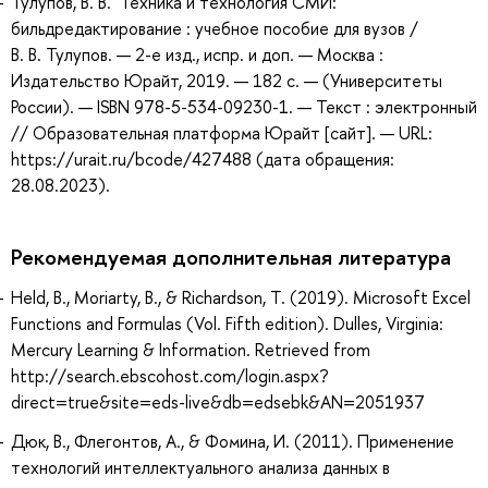
Тулупов, В. В. Техника и технология СМИ:
бильдредактирование : учебное пособие для вузов /
В. В. Тулупов. — 2-е изд., испр. и доп. — Москва :
Издательство Юрайт, 2019. — 182 с. — (Университеты
России). — ISBN 978-5-534-09230-1. — Текст : электронный
// Образовательная платформа Юрайт [сайт]. — URL:
https://urait.ru/bcode/427488 (дата обращения:
28.08.2023).
Рекомендуемая дополнительная литература
Held, B., Moriarty, B., & Richardson, T. (2019). Microsoft Excel
Functions and Formulas (Vol. Fifth edition). Dulles, Virginia:
Mercury Learning & Information. Retrieved from
http://search.ebscohost.com/login.aspx?
direct=true&site=eds-live&db=edsebk&AN=2051937
Дюк, В., Флегонтов, А., & Фомина, И. (2011). Применение
технологий интеллектуального анализа данных в