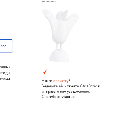
прос
ладных
методы
ентами
Нашли
опечатку
?
Выделите её, нажмите Ctrl+Enter и
отправьте нам уведомление.
Спасибо за участие!