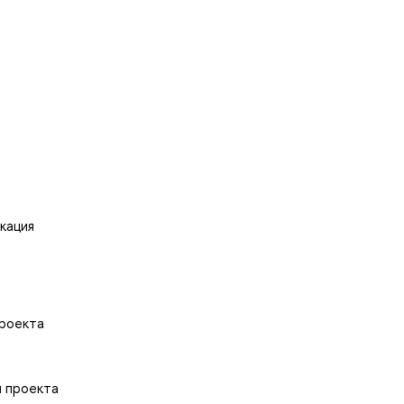
кация
проекта
и проекта