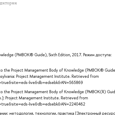
аудитории
а
wledge (PMBOK® Guide), Sixth Edition, 2017. Режим доступа:
e to the Project Management Body of Knowledge (PMBOK® Guide
nnsylvania: Project Management Institute. Retrieved from
ect=true&site=eds-live&db=edsebk&AN=565869
e to the Project Management Body of Knowledge (PMBOK(R) Guid
.p.]: Project Management Institute. Retrieved from
ect=true&site=eds-live&db=edsebk&AN=2240462
нии: методология, технологии, практика [Электронный ресурс]