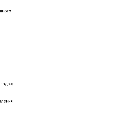
шного
задач;
вления