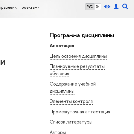
правления проектами
РУС
EN
Программа дисциплины
Аннотация
Цель освоения дисциплины
ми
Планируемые результаты
обучения
Содержание учебной
дисциплины
Элементы контроля
Промежуточная аттестация
Список литературы
Авторы