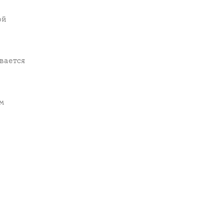
ой
вается
ым