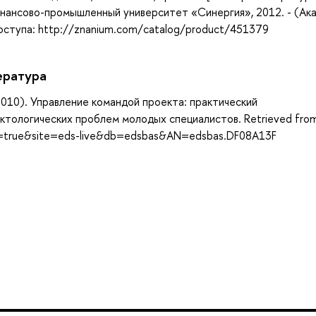
финансово-промышленный университет «Синергия», 2012. - (Ак
доступа: http://znanium.com/catalog/product/451379
ература
). Управление командой проекта: практический
тологических проблем молодых специалистов. Retrieved fro
ct=true&site=eds-live&db=edsbas&AN=edsbas.DF08A13F