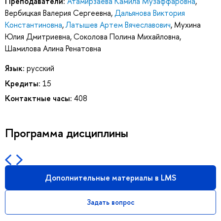
Преподаватели:
Атамирзаева Камила Музаффаровна
,
Вербицкая Валерия Сергеевна
,
Дальянова Виктория
Константиновна
,
Латышев Артем Вячеславович
,
Мухина
Юлия Дмитриевна
,
Соколова Полина Михайловна
,
Шамилова Алина Ренатовна
Язык:
русский
Кредиты:
15
Контактные часы:
408
Программа дисциплины
Дополнительные материалы в LMS
Задать вопрос