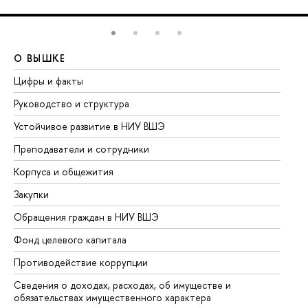
О ВЫШКЕ
О
Цифры и факты
Ли
Руководство и структура
До
Устойчивое развитие в НИУ ВШЭ
Ол
Преподаватели и сотрудники
Пр
Корпуса и общежития
Вы
Закупки
Пр
Обращения граждан в НИУ ВШЭ
Ас
Фонд целевого капитала
До
Противодействие коррупции
Це
Сведения о доходах, расходах, об имуществе и
Би
обязательствах имущественного характера
Об