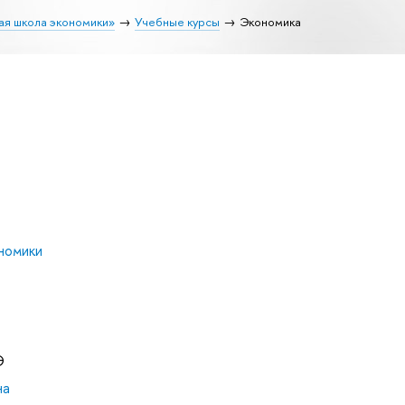
ая школа экономики»
Учебные курсы
Экономика
номики
Э
на