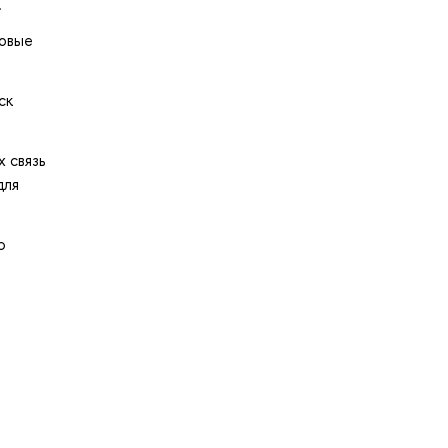
.
повые
ск
 связь
для
ю