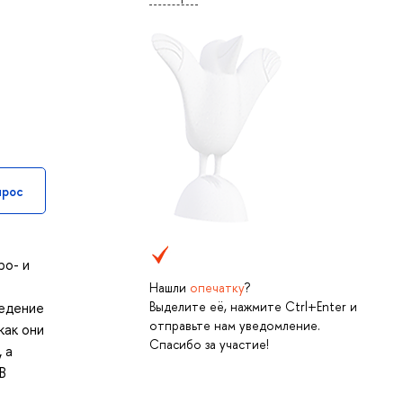
прос
ро- и
Нашли
опечатку
?
Выделите её, нажмите Ctrl+Enter и
ведение
отправьте нам уведомление.
как они
Спасибо за участие!
 а
В