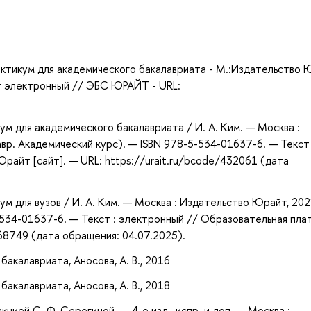
а
икум для академического бакалавриата - М.:Издательство 
ст электронный // ЭБС ЮРАЙТ - URL:
ум для академического бакалавриата / И. А. Ким. — Москва :
вр. Академический курс). — ISBN 978-5-534-01637-6. — Текст 
айт [сайт]. — URL: https://urait.ru/bcode/432061 (дата
ум для вузов / И. А. Ким. — Москва : Издательство Юрайт, 202
-534-01637-6. — Текст : электронный // Образовательная пл
468749 (дата обращения: 04.07.2025).
акалавриата, Аносова, А. В., 2016
акалавриата, Аносова, А. В., 2018
цией С. Ф. Серегиной. — 4-е изд., испр. и доп. — Москва :