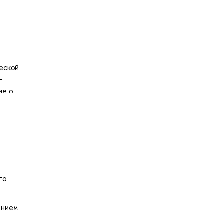
еской
-
ие о
го
янием