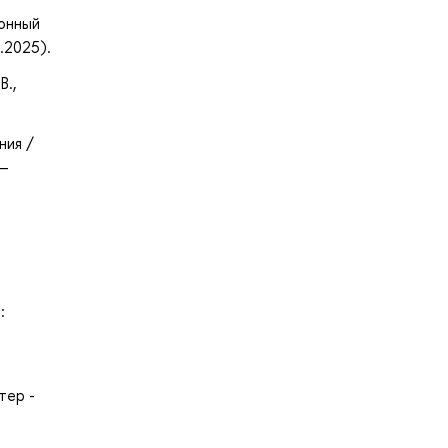
ронный
.2025).
В.,
ния /
 —
:
тер -