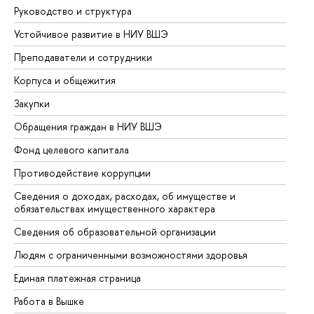
Руководство и структура
До
Устойчивое развитие в НИУ ВШЭ
Ол
Преподаватели и сотрудники
Пр
Корпуса и общежития
Вы
Закупки
Пр
Обращения граждан в НИУ ВШЭ
Ас
Фонд целевого капитала
До
Противодействие коррупции
Це
Сведения о доходах, расходах, об имуществе и
Би
обязательствах имущественного характера
Об
Сведения об образовательной организации
Об
Людям с ограниченными возможностями здоровья
Единая платежная страница
Работа в Вышке