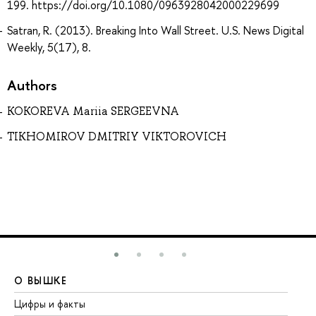
199. https://doi.org/10.1080/0963928042000229699
Satran, R. (2013). Breaking Into Wall Street. U.S. News Digital
Weekly, 5(17), 8.
Authors
KOKOREVA Mariia SERGEEVNA
TIKHOMIROV DMITRIY VIKTOROVICH
О ВЫШКЕ
О
Цифры и факты
Ли