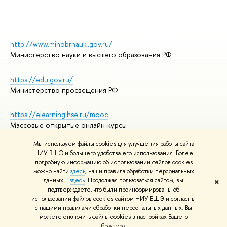
http://www.minobrnauki.gov.ru/
Министерство науки и высшего образования РФ
https://edu.gov.ru/
Министерство просвещения РФ
https://elearning.hse.ru/mooc
Массовые открытые онлайн-курсы
Мы используем файлы cookies для улучшения работы сайта
НИУ ВШЭ и большего удобства его использования. Более
подробную информацию об использовании файлов cookies
© НИУ ВШЭ 1993–2026
Адреса и контакты
можно найти
здесь
, наши правила обработки персональных
Условия использования материалов
данных –
здесь
. Продолжая пользоваться сайтом, вы
✖
подтверждаете, что были проинформированы об
Политика конфиденциальности
использовании файлов cookies сайтом НИУ ВШЭ и согласны
Правила применения рекомендательных технологий в НИУ ВШЭ
с нашими правилами обработки персональных данных. Вы
Карта сайта
можете отключить файлы cookies в настройках Вашего
браузера.