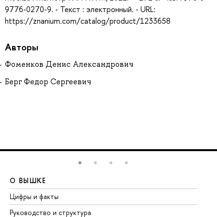
9776-0270-9. - Текст : электронный. - URL:
https://znanium.com/catalog/product/1233658
Авторы
Фоменков Денис Александрович
Берг Федор Сергеевич
О ВЫШКЕ
О
Цифры и факты
Ли
Руководство и структура
До