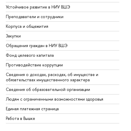
Устойчивое развитие в НИУ ВШЭ
Ол
Преподаватели и сотрудники
Пр
Корпуса и общежития
Вы
Закупки
Пр
Обращения граждан в НИУ ВШЭ
Ас
Фонд целевого капитала
До
Противодействие коррупции
Це
Сведения о доходах, расходах, об имуществе и
Би
обязательствах имущественного характера
Об
Сведения об образовательной организации
Об
Людям с ограниченными возможностями здоровья
Единая платежная страница
Работа в Вышке