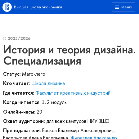
Высшая школа экономики
Меню
2025/2026
История и теория дизайна.
Специализация
Статус:
Маго-лего
Кто читает:
Школа дизайна
Где читается:
Факультет креативных индустрий
Когда читается:
1, 2 модуль
Онлайн-часы:
20
Охват аудитории:
для всех кампусов НИУ ВШЭ
Преподаватели:
Басков Владимир Александрович
,
Васелькова Алёна Валерьевна
,
Журавлев Александр