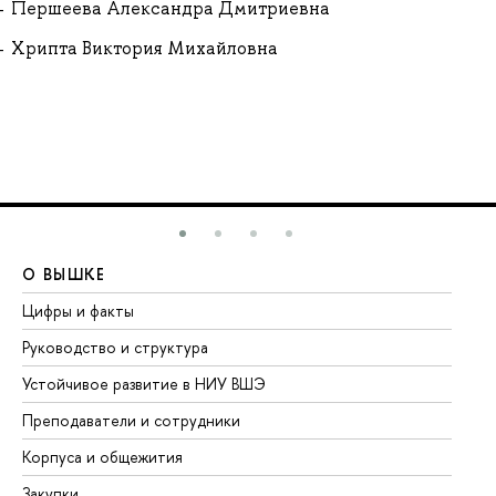
Першеева Александра Дмитриевна
Хрипта Виктория Михайловна
О ВЫШКЕ
О
Цифры и факты
Ли
Руководство и структура
До
Устойчивое развитие в НИУ ВШЭ
Ол
Преподаватели и сотрудники
Пр
Корпуса и общежития
Вы
Закупки
Пр