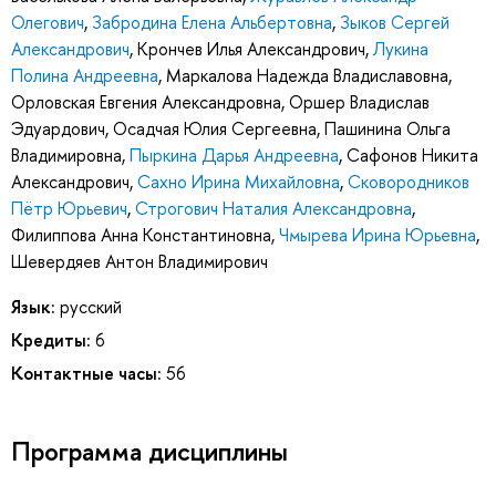
Олегович
,
Забродина Елена Альбертовна
,
Зыков Сергей
Александрович
,
Крончев Илья Александрович
,
Лукина
Полина Андреевна
,
Маркалова Надежда Владиславовна
,
Орловская Евгения Александровна
,
Оршер Владислав
Эдуардович
,
Осадчая Юлия Сергеевна
,
Пашинина Ольга
Владимировна
,
Пыркина Дарья Андреевна
,
Сафонов Никита
Александрович
,
Сахно Ирина Михайловна
,
Сковородников
Пётр Юрьевич
,
Строгович Наталия Александровна
,
Филиппова Анна Константиновна
,
Чмырева Ирина Юрьевна
,
Шевердяев Антон Владимирович
Язык:
русский
Кредиты:
6
Контактные часы:
56
Программа дисциплины