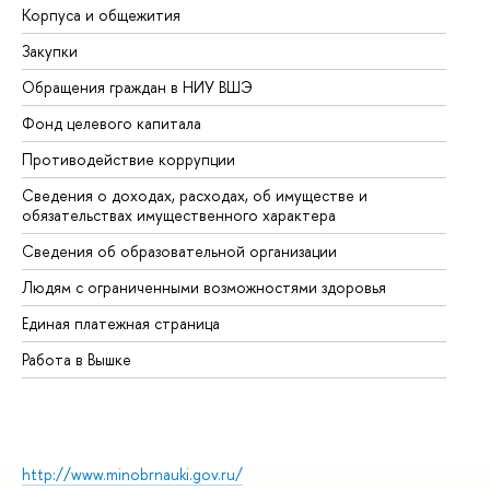
Корпуса и общежития
Вы
Закупки
Пр
Обращения граждан в НИУ ВШЭ
Ас
Фонд целевого капитала
До
Противодействие коррупции
Це
Сведения о доходах, расходах, об имуществе и
Би
обязательствах имущественного характера
Об
Сведения об образовательной организации
Об
Людям с ограниченными возможностями здоровья
Единая платежная страница
Работа в Вышке
http://www.minobrnauki.gov.ru/