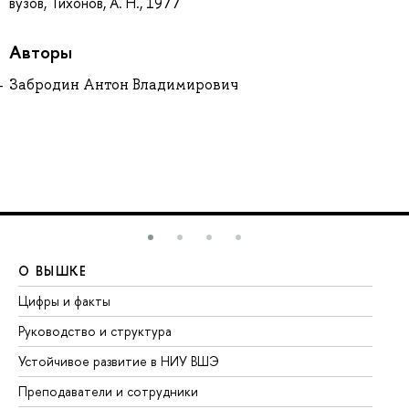
вузов, Тихонов, А. Н., 1977
Авторы
Забродин Антон Владимирович
О ВЫШКЕ
О
Цифры и факты
Ли
Руководство и структура
До
Устойчивое развитие в НИУ ВШЭ
Ол
Преподаватели и сотрудники
Пр