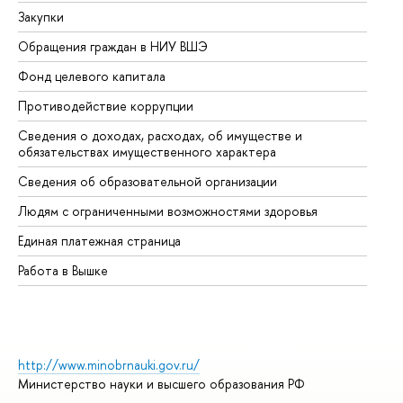
Закупки
Пр
Обращения граждан в НИУ ВШЭ
Ас
Фонд целевого капитала
До
Противодействие коррупции
Це
Сведения о доходах, расходах, об имуществе и
Би
обязательствах имущественного характера
Об
Сведения об образовательной организации
Об
Людям с ограниченными возможностями здоровья
Единая платежная страница
Работа в Вышке
http://www.minobrnauki.gov.ru/
Министерство науки и высшего образования РФ