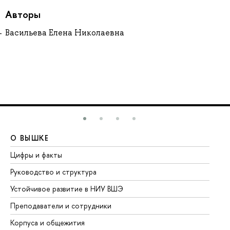
Авторы
Васильева Елена Николаевна
О ВЫШКЕ
О
Цифры и факты
Ли
Руководство и структура
До
Устойчивое развитие в НИУ ВШЭ
Ол
Преподаватели и сотрудники
Пр
Корпуса и общежития
Вы