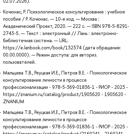
02.07.2026).
Кочюнас, Р. Психологическое консультирование : учебное
пособие / Р. Кочюнас. — 10-е изд. — Москва :
Академический Проект, 2020. — 222 с. — ISBN 978-5-8291-
2743-5. — Текст : электронный // Лань : электронно-
библиотечная система. — URL:
https://e.lanbook.com/book/132374 (дата обращения:
00.00.0000). — Режим доступа: для авториз.
пользователей.
Мальцева Т.В., Реуцкая И.Е., Петров В.Е. - Психологическое
консультирование личности в процессе
профессионализации - 978-5-369-01836-1 - РИОР - 2023 -
https://znanium.ru/catalog/product/1905620 - 1905620 -
ZNANIUM
Мальцева Т.В., Реуцкая И.Е., Петров В.Е. - Психологическое
консультирование личности в процессе
профессионализации - 978-5-369-01836-1 - РИОР - 2025 -
https://znanium.ru/catalog/product/2169241 - 2169241 -