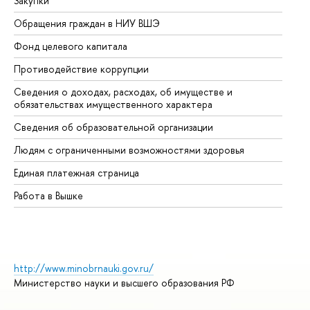
Закупки
Пр
Обращения граждан в НИУ ВШЭ
Ас
Фонд целевого капитала
До
Противодействие коррупции
Це
Сведения о доходах, расходах, об имуществе и
Би
обязательствах имущественного характера
Об
Сведения об образовательной организации
Об
Людям с ограниченными возможностями здоровья
Единая платежная страница
Работа в Вышке
http://www.minobrnauki.gov.ru/
Министерство науки и высшего образования РФ