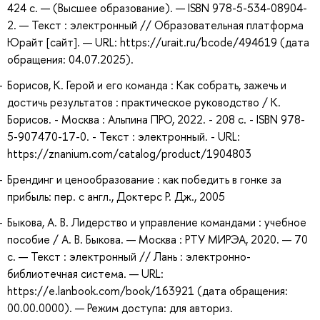
424 с. — (Высшее образование). — ISBN 978-5-534-08904-
2. — Текст : электронный // Образовательная платформа
Юрайт [сайт]. — URL: https://urait.ru/bcode/494619 (дата
обращения: 04.07.2025).
Борисов, К. Герой и его команда : Как собрать, зажечь и
достичь результатов : практическое руководство / К.
Борисов. - Москва : Альпина ПРО, 2022. - 208 с. - ISBN 978-
5-907470-17-0. - Текст : электронный. - URL:
https://znanium.com/catalog/product/1904803
Брендинг и ценообразование : как победить в гонке за
прибыль: пер. с англ., Доктерс Р. Дж., 2005
Быкова, А. В. Лидерство и управление командами : учебное
пособие / А. В. Быкова. — Москва : РТУ МИРЭА, 2020. — 70
с. — Текст : электронный // Лань : электронно-
библиотечная система. — URL:
https://e.lanbook.com/book/163921 (дата обращения:
00.00.0000). — Режим доступа: для авториз.