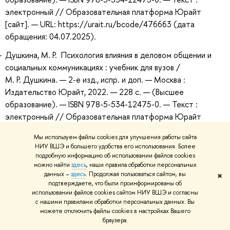
электронный // Образовательная платформа Юрайт
[сайт]. — URL: https://urait.ru/bcode/476663 (дата
обращения: 04.07.2025).
Душкина, М. Р. Психология влияния в деловом общении и
социальных коммуникациях : учебник для вузов /
М. Р. Душкина. — 2-е изд., испр. и доп. — Москва :
Издательство Юрайт, 2022. — 228 с. — (Высшее
образование). — ISBN 978-5-534-12475-0. — Текст :
электронный // Образовательная платформа Юрайт
[сайт]. — URL: https://urait.ru/bcode/496320 (дата
Мы используем файлы cookies для улучшения работы сайта
обращения: 04.07.2025).
НИУ ВШЭ и большего удобства его использования. Более
подробную информацию об использовании файлов cookies
Душкина, М. Р. Психология влияния в деловом общении и
можно найти
здесь
, наши правила обработки персональных
социальных коммуникациях : учебник для вузов /
данных –
здесь
. Продолжая пользоваться сайтом, вы
✖
М. Р. Душкина. — 2-е изд., испр. и доп. — Москва :
подтверждаете, что были проинформированы об
использовании файлов cookies сайтом НИУ ВШЭ и согласны
Издательство Юрайт, 2023. — 228 с. — (Высшее
с нашими правилами обработки персональных данных. Вы
образование). — ISBN 978-5-534-12475-0. — Текст :
можете отключить файлы cookies в настройках Вашего
электронный // Образовательная платформа Юрайт
браузера.