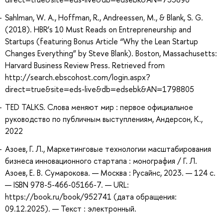
Sahlman, W. A., Hoffman, R., Andreessen, M., & Blank, S. G.
(2018). HBR’s 10 Must Reads on Entrepreneurship and
Startups (featuring Bonus Article “Why the Lean Startup
Changes Everything” by Steve Blank). Boston, Massachusetts:
Harvard Business Review Press. Retrieved from
http://search.ebscohost.com/login.aspx?
direct=true&site=eds-live&db=edsebk&AN=1798805
TED TALKS. Слова меняют мир : первое официальное
руководство по публичным выступлениям, Андерсон, К.,
2022
Азоев, Г. Л., Маркетинговые технологии масштабирования
бизнеса инновационного стартапа : монография / Г. Л.
Азоев, Е. В. Сумарокова. — Москва : Русайнс, 2023. — 124 с.
— ISBN 978-5-466-05166-7. — URL:
https://book.ru/book/952741 (дата обращения:
09.12.2025). — Текст : электронный.