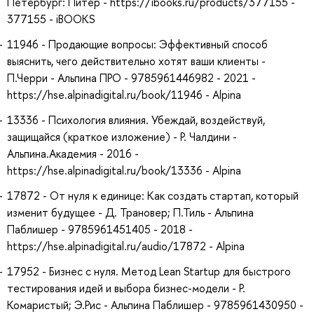
Петербург: Питер - https://ibooks.ru/products/377155 -
377155 - iBOOKS
11946 - Продающие вопросы: Эффективный способ
выяснить, чего действительно хотят ваши клиенты -
П.Черри - Альпина ПРО - 9785961446982 - 2021 -
https://hse.alpinadigital.ru/book/11946 - Alpina
13336 - Психология влияния. Убеждай, воздействуй,
защищайся (краткое изложение) - Р. Чалдини -
Альпина.Академия - 2016 -
https://hse.alpinadigital.ru/book/13336 - Alpina
17872 - От нуля к единице: Как создать стартап, который
изменит будущее - Д. Трановер; П.Тиль - Альпина
Паблишер - 9785961451405 - 2018 -
https://hse.alpinadigital.ru/audio/17872 - Alpina
17952 - Бизнес с нуля. Метод Lean Startup для быстрого
тестирования идей и выбора бизнес-модели - Р.
Комаристый; Э.Рис - Альпина Паблишер - 9785961430950 -