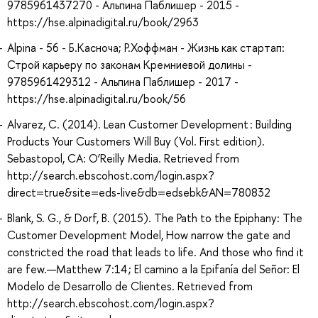
9785961437270 - Альпина Паблишер - 2015 -
https://hse.alpinadigital.ru/book/2963
Alpina - 56 - Б.Касноча; Р.Хоффман - Жизнь как стартап:
Строй карьеру по законам Кремниевой долины -
9785961429312 - Альпина Паблишер - 2017 -
https://hse.alpinadigital.ru/book/56
Alvarez, C. (2014). Lean Customer Development : Building
Products Your Customers Will Buy (Vol. First edition).
Sebastopol, CA: O’Reilly Media. Retrieved from
http://search.ebscohost.com/login.aspx?
direct=true&site=eds-live&db=edsebk&AN=780832
Blank, S. G., & Dorf, B. (2015). The Path to the Epiphany: The
Customer Development Model, How narrow the gate and
constricted the road that leads to life. And those who find it
are few.—Matthew 7:14 ; El camino a la Epifanía del Señor: El
Modelo de Desarrollo de Clientes. Retrieved from
http://search.ebscohost.com/login.aspx?