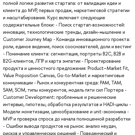
полной логике развития стартапа: от валидации идеи и
клиента до MVP, первых продаж, маркетинговой стратегии
и масштабирования. Курс включает следующие
содержательные блоки: - Поиск стартап-возможностей:
инновации, технологические тренды, дизайн-мышление и
Customer Journey Map - Команда инновационного проекта:
роли, единое видение, поиск сооснователей, доли и вестинг
- Понимание клиента: сегментация, портреты B2C, B2B и
B2G-клиентов, ЛПР и карта эмпатии - Проектирование
продукта и ценностного предложения: Product–Market Fit,
Value Proposition Canvas, Go-to-Market и маркетинговые
коммуникации - Рынок и конкурентная среда: PAM, TAM,
SAM, SOM, типы конкурентов, модель пяти сил Портера -
Customer Development: проблемные и решенческие
интервью, гипотезы, обработка результатов и HADI-циклы -
Модели монетизации, ценообразование и unit-экономика -
MVP и проверка спроса до начала полноценной разработки
- Ошибки вывода продуктов на рынок: анализ неудач,
рисков и управленческих решений - Поведенческий и