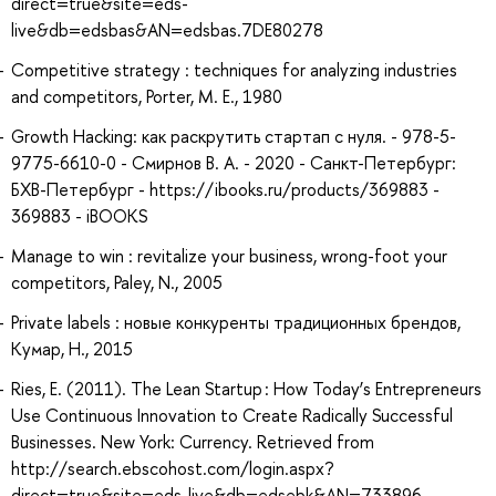
direct=true&site=eds-
live&db=edsbas&AN=edsbas.7DE80278
Competitive strategy : techniques for analyzing industries
and competitors, Porter, M. E., 1980
Growth Hacking: как раскрутить стартап с нуля. - 978-5-
9775-6610-0 - Смирнов В. А. - 2020 - Санкт-Петербург:
БХВ-Петербург - https://ibooks.ru/products/369883 -
369883 - iBOOKS
Manage to win : revitalize your business, wrong-foot your
competitors, Paley, N., 2005
Private labels : новые конкуренты традиционных брендов,
Кумар, Н., 2015
Ries, E. (2011). The Lean Startup : How Today’s Entrepreneurs
Use Continuous Innovation to Create Radically Successful
Businesses. New York: Currency. Retrieved from
http://search.ebscohost.com/login.aspx?
direct=true&site=eds-live&db=edsebk&AN=733896