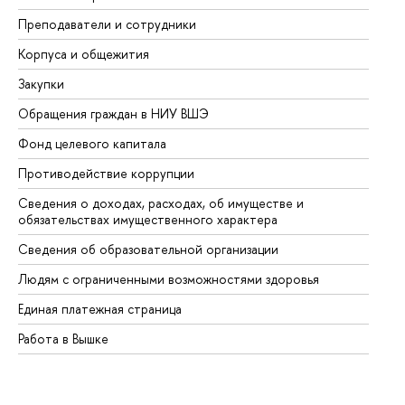
Преподаватели и сотрудники
Пр
Корпуса и общежития
Вы
Закупки
Пр
Обращения граждан в НИУ ВШЭ
Ас
Фонд целевого капитала
До
Противодействие коррупции
Це
Сведения о доходах, расходах, об имуществе и
Би
обязательствах имущественного характера
Об
Сведения об образовательной организации
Об
Людям с ограниченными возможностями здоровья
Единая платежная страница
Работа в Вышке