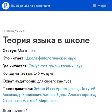
Высшая школа экономики
Меню
2025/2026
Теория языка в школе
Статус:
Маго-лего
Кто читает:
Школа филологических наук
Где читается:
Факультет гуманитарных наук
Когда читается:
1-3 модуль
Охват аудитории:
для своего кампуса
Преподаватели:
Зибер Инна Арнольдовна
,
Летучий
Александр Борисович
,
Рыжова Дарья Александровна
,
Старченко Алексей Миронович
Язык:
русский