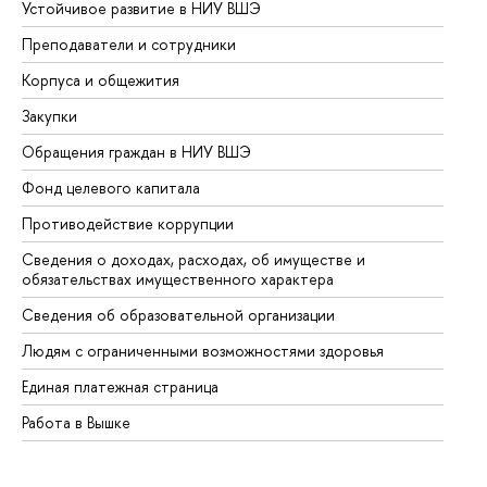
Устойчивое развитие в НИУ ВШЭ
Ол
Преподаватели и сотрудники
Пр
Корпуса и общежития
Вы
Закупки
Пр
Обращения граждан в НИУ ВШЭ
Ас
Фонд целевого капитала
До
Противодействие коррупции
Це
Сведения о доходах, расходах, об имуществе и
Би
обязательствах имущественного характера
Об
Сведения об образовательной организации
Об
Людям с ограниченными возможностями здоровья
Единая платежная страница
Работа в Вышке