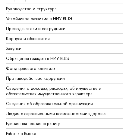
Руководство и структура
До
Устойчивое развитие в НИУ ВШЭ
Ол
Преподаватели и сотрудники
Пр
Корпуса и общежития
Вы
Закупки
Пр
Обращения граждан в НИУ ВШЭ
Ас
Фонд целевого капитала
До
Противодействие коррупции
Це
Сведения о доходах, расходах, об имуществе и
Би
обязательствах имущественного характера
Об
Сведения об образовательной организации
Об
Людям с ограниченными возможностями здоровья
Единая платежная страница
Работа в Вышке