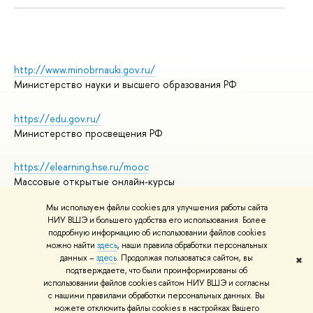
http://www.minobrnauki.gov.ru/
Министерство науки и высшего образования РФ
https://edu.gov.ru/
Министерство просвещения РФ
https://elearning.hse.ru/mooc
Массовые открытые онлайн-курсы
Мы используем файлы cookies для улучшения работы сайта
НИУ ВШЭ и большего удобства его использования. Более
подробную информацию об использовании файлов cookies
© НИУ ВШЭ 1993–2026
Адреса и контакты
можно найти
здесь
, наши правила обработки персональных
Условия использования материалов
данных –
здесь
. Продолжая пользоваться сайтом, вы
✖
подтверждаете, что были проинформированы об
Политика конфиденциальности
использовании файлов cookies сайтом НИУ ВШЭ и согласны
Правила применения рекомендательных технологий в НИУ ВШЭ
с нашими правилами обработки персональных данных. Вы
Карта сайта
можете отключить файлы cookies в настройках Вашего