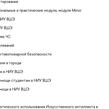
итирования
нальные и практические модули, модули Minor
 НИУ ВШЭ
НИУ ВШЭ
иях ЧС
олеваний
ротивопожарной безопасности
зни в городе
ам в НИУ ВШЭ
помощи студентам в НИУ ВШЭ
омощи в НИУ ВШЭ
и
этического использования Искусственного интеллекта в