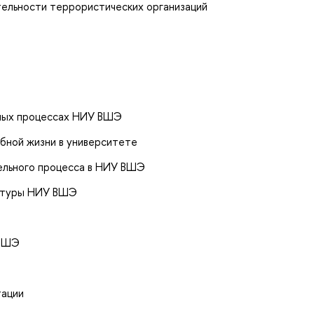
тельности террористических организаций
ных процессах НИУ ВШЭ
бной жизни в университете
ельного процесса в НИУ ВШЭ
уктуры НИУ ВШЭ
 ВШЭ
тации