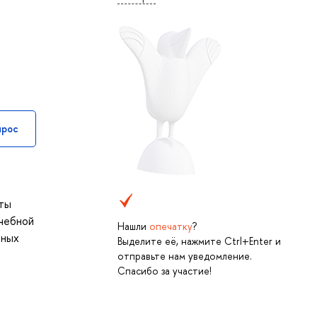
прос
нты
учебной
Нашли
опечатку
?
йных
Выделите её, нажмите Ctrl+Enter и
отправьте нам уведомление.
Спасибо за участие!