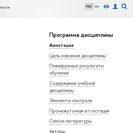
ности
РУС
EN
Программа дисциплины
Аннотация
Цель освоения дисциплины
Планируемые результаты
обучения
Содержание учебной
дисциплины
Элементы контроля
Промежуточная аттестация
Список литературы
Авторы