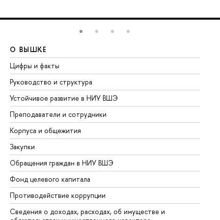
О ВЫШКЕ
О
Цифры и факты
Ли
Руководство и структура
До
Устойчивое развитие в НИУ ВШЭ
Ол
Преподаватели и сотрудники
Пр
Корпуса и общежития
Вы
Закупки
Пр
Обращения граждан в НИУ ВШЭ
Ас
Фонд целевого капитала
До
Противодействие коррупции
Це
Сведения о доходах, расходах, об имуществе и
Би