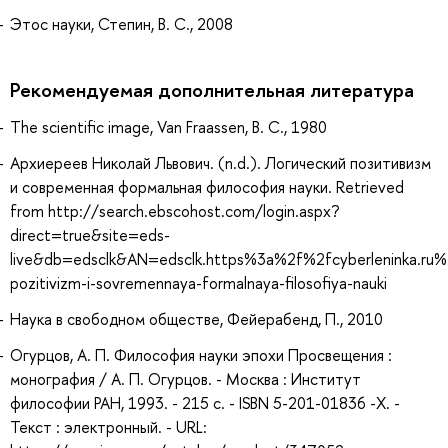
Этос науки, Степин, В. С., 2008
Рекомендуемая дополнительная литература
The scientific image, Van Fraassen, B. C., 1980
Архиереев Николай Львович. (n.d.). Логический позитивизм
и современная формальная философия науки. Retrieved
from http://search.ebscohost.com/login.aspx?
direct=true&site=eds-
live&db=edsclk&AN=edsclk.https%3a%2f%2fcyberleninka.ru%2
pozitivizm-i-sovremennaya-formalnaya-filosofiya-nauki
Наука в свободном обществе, Фейерабенд, П., 2010
Огурцов, А. П. Философия науки эпохи Просвещения :
монография / А. П. Огурцов. - Москва : Институт
философии РАН, 1993. - 215 с. - ISBN 5-201-01836 -Х. -
Текст : электронный. - URL: