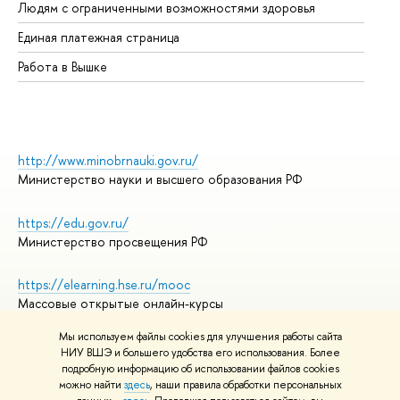
Людям с ограниченными возможностями здоровья
Единая платежная страница
Работа в Вышке
http://www.minobrnauki.gov.ru/
Министерство науки и высшего образования РФ
https://edu.gov.ru/
Министерство просвещения РФ
https://elearning.hse.ru/mooc
Массовые открытые онлайн-курсы
Мы используем файлы cookies для улучшения работы сайта
НИУ ВШЭ и большего удобства его использования. Более
подробную информацию об использовании файлов cookies
© НИУ ВШЭ 1993–2026
Адреса и контакты
можно найти
здесь
, наши правила обработки персональных
Условия использования материалов