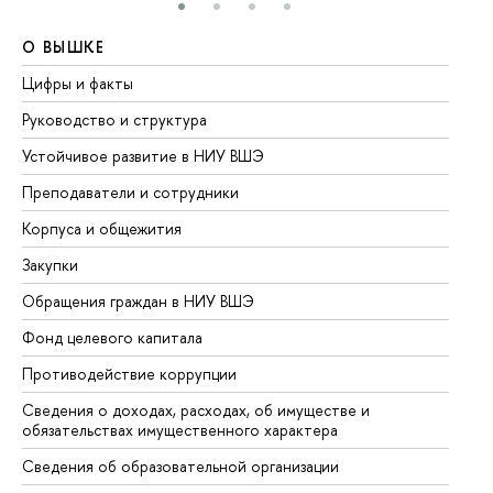
О ВЫШКЕ
О
Цифры и факты
Ли
Руководство и структура
До
Устойчивое развитие в НИУ ВШЭ
Ол
Преподаватели и сотрудники
Пр
Корпуса и общежития
Вы
Закупки
Пр
Обращения граждан в НИУ ВШЭ
Ас
Фонд целевого капитала
До
Противодействие коррупции
Це
Сведения о доходах, расходах, об имуществе и
Би
обязательствах имущественного характера
Об
Сведения об образовательной организации
Об