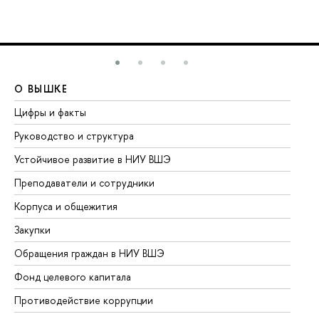
О ВЫШКЕ
О
Цифры и факты
Ли
Руководство и структура
До
Устойчивое развитие в НИУ ВШЭ
Ол
Преподаватели и сотрудники
Пр
Корпуса и общежития
Вы
Закупки
Пр
Обращения граждан в НИУ ВШЭ
Ас
Фонд целевого капитала
До
Противодействие коррупции
Це