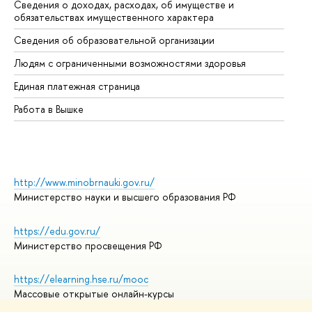
Сведения о доходах, расходах, об имуществе и
Би
обязательствах имущественного характера
Об
Сведения об образовательной организации
Об
Людям с ограниченными возможностями здоровья
Единая платежная страница
Работа в Вышке
http://www.minobrnauki.gov.ru/
Министерство науки и высшего образования РФ
https://edu.gov.ru/
Министерство просвещения РФ
https://elearning.hse.ru/mooc
Массовые открытые онлайн-курсы