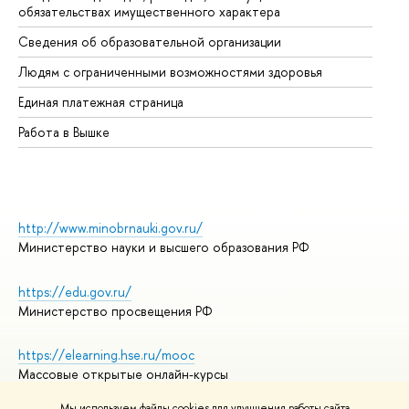
обязательствах имущественного характера
Об
Сведения об образовательной организации
Об
Людям с ограниченными возможностями здоровья
Единая платежная страница
Работа в Вышке
http://www.minobrnauki.gov.ru/
Министерство науки и высшего образования РФ
https://edu.gov.ru/
Министерство просвещения РФ
https://elearning.hse.ru/mooc
Массовые открытые онлайн-курсы
Мы используем файлы cookies для улучшения работы сайта