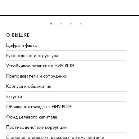
О ВЫШКЕ
О
Цифры и факты
Ли
Руководство и структура
До
Устойчивое развитие в НИУ ВШЭ
Ол
Преподаватели и сотрудники
Пр
Корпуса и общежития
Вы
Закупки
Пр
Обращения граждан в НИУ ВШЭ
Ас
Фонд целевого капитала
До
Противодействие коррупции
Це
Сведения о доходах, расходах, об имуществе и
Би