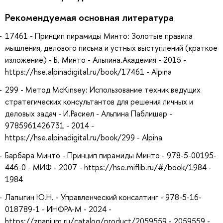
Рекомендуемая основная литература
17461 - Принцип пирамиды Минто: Золотые правила
мышления, делового письма и устных выступлений (краткое
изложение) - Б. Минто - Альпина.Академия - 2015 -
https://hse.alpinadigital.ru/book/17461 - Alpina
299 - Метод McKinsey: Использование техник ведущих
стратегических консультантов для решения личных и
деловых задач - И.Расиел - Альпина Паблишер -
9785961426731 - 2014 -
https://hse.alpinadigital.ru/book/299 - Alpina
Барбара Минто - Принцип пирамиды Минто - 978-5-00195-
446-0 - МИФ - 2007 - https://hse.miflib.ru/#/book/1984 -
1984
Лапыгин Ю.Н. - Управленческий консалтинг - 978-5-16-
018789-1 - ИНФРА-М - 2024 -
https://znanium.ru/catalog/product/2059559 - 2059559 -