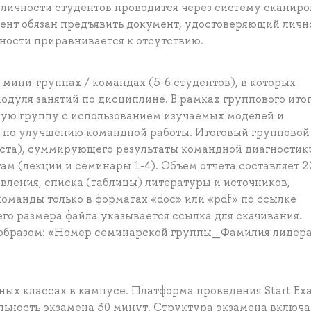
личности студентов проводится через систему сканиро
ент обязан предъявить документ, удостоверяющий личн
ности приравнивается к отсутствию.
 мини-группах / командах (5-6 студентов), в которых
одуля занятий по дисциплине. В рамках группового ито
ую группу с использованием изучаемых моделей и
 по улучшению командной работы. Итоговый групповой
екста), суммирующего результаты командной диагностик
м (лекции и семинары 1-4). Объем отчета составляет 2
лавления, списка (таблицы) литературы и источников,
оманды только в форматах «doc» или «pdf» по ссылке
его размера файла указывается ссылка для скачивания.
 образом: «Номер семинарской группы_Фамилия лидер
ных классах в кампусе. Платформа проведения Start Ex
льность экзамена 30 минут. Структура экзамена включа