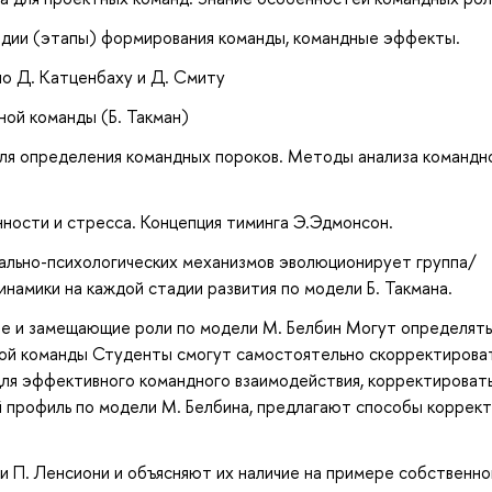
адии (этапы) формирования команды, командные эффекты.
по Д. Катценбаху и Д. Смиту
ой команды (Б. Такман)
для определения командных пороков. Методы анализа командн
ности и стресса. Концепция тиминга Э.Эдмонсон.
иально-психологических механизмов эволюционирует группа/
амики на каждой стадии развития по модели Б. Такмана.
ие и замещающие роли по модели М. Белбин Могут определять
ной команды Студенты смогут самостоятельно скорректирова
для эффективного командного взаимодействия, корректировать
 профиль по модели М. Белбина, предлагают способы коррек
П. Ленсиони и объясняют их наличие на примере собственно