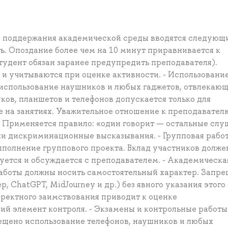
и поддержания академической среды вводятся следующ
ь. Опоздание более чем на 10 минут приравнивается к
тудент обязан заранее предупредить преподавателя).
и учитываются при оценке активности. - Использовани
 использование наушников и любых гаджетов, отвлекающ
ков, планшетов и телефонов допускается только для
 на занятиях. Уважительное отношение к преподавател
. Применяется правило: «один говорит — остальные слу
и дискриминационные высказывания. - Групповая работ
ыполнение группового проекта. Вклад участников долже
уется и обсуждается с преподавателем. - Академическа
работы должны носить самостоятельный характер. Запр
 ChatGPT, MidJourney и др.) без явного указания этого
рректного заимствования приводит к оценке
ий элемент контроля. - Экзамены и контрольные работы
ещено использование телефонов, наушников и любых