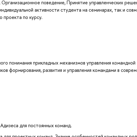
ак Организационное поведение, Принятие управленческих реше
индивидуальной активности студента на семинарах, так и сов
о проекта по курсу.
ого понимания прикладных механизмов управления командной
ков формирования, развития и управления командами в совре
Адизеса для постоянных команд.
а для проектных команд. Знание особенностей командных рол