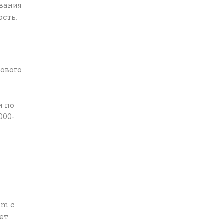
вания
ость.
гового
и по
000-
а
am с
ет