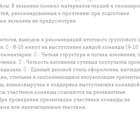
ейсы. В экзамене помимо материалов лекций и семинаро
тей, рекомендованных к прочтению при подготовке
гам экзамена не предусмотрен.
итогов, выводов и рекомендаций итогового группового о
а:  - 8-10 минут на выступление каждой команды (9-10
комментарии.  - Четкая структура и логика изложения, 
чники.  - Четкость изложения сутевых постулатов прое
ндациях.  - Единый деловой стиль оформления, наглядн
ции, стильная и запоминающаяся визуализация презента
нды, взаимовыручка и поддержка выступающих командой
росы участники команды ссылаются на релевантные
 При проведении презентации участники команды не
тами или напечатанными текстами.