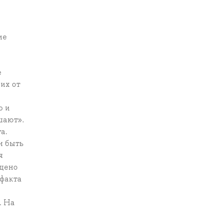
ие
е
их от
ю и
шают».
а.
н быть
я
ещено
 факта
. На