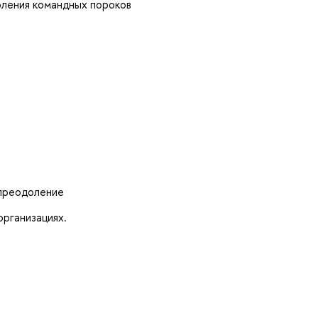
ления командных пороков
 преодоление
рганизациях.