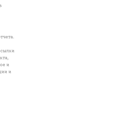
в
тчета.
ссылки
кта,
ое и
ции и