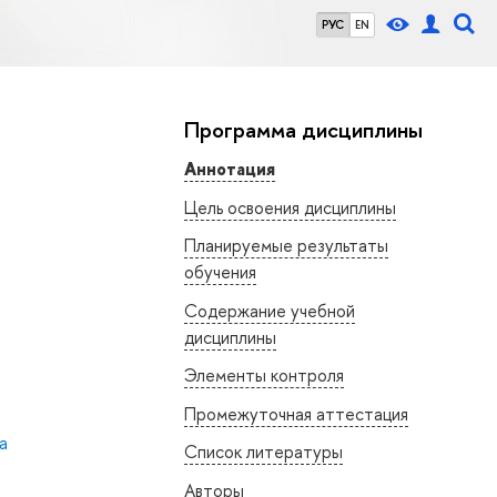
РУС
EN
Программа дисциплины
Аннотация
Цель освоения дисциплины
Планируемые результаты
обучения
Содержание учебной
дисциплины
Элементы контроля
Промежуточная аттестация
а
Список литературы
Авторы