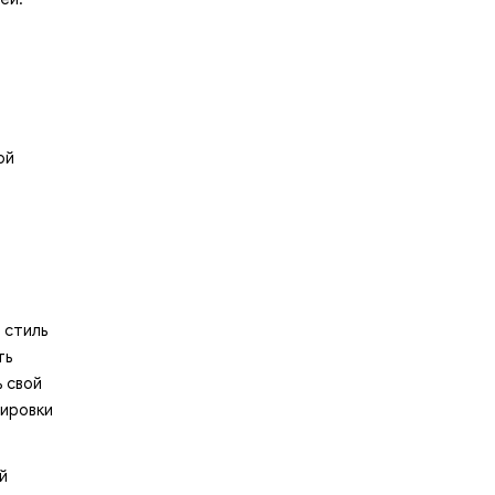
ой
 стиль
ть
 свой
тировки
й