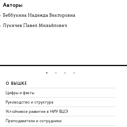
Авторы
Беббукина Надежда Викторовна
Лукичев Павел Михайлович
О ВЫШКЕ
О
Цифры и факты
Ли
Руководство и структура
До
Устойчивое развитие в НИУ ВШЭ
Ол
Преподаватели и сотрудники
Пр