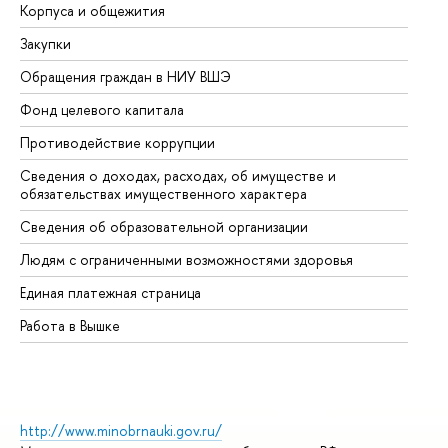
Корпуса и общежития
Вы
Закупки
Пр
Обращения граждан в НИУ ВШЭ
Ас
Фонд целевого капитала
До
Противодействие коррупции
Це
Сведения о доходах, расходах, об имуществе и
Би
обязательствах имущественного характера
Об
Сведения об образовательной организации
Об
Людям с ограниченными возможностями здоровья
Единая платежная страница
Работа в Вышке
http://www.minobrnauki.gov.ru/