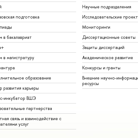
й
Научные подразделения
зовская подготовка
Исследовательские проек
пиады
Мониторинги
м в бакалавриат
Диссертационные советы
а+
Защиты диссертаций
м в магистратуру
Академическое развитие
рантура
Конкурсы и гранты
лнительное образование
Внешние научно-информац
ресурсы
р развития карьеры
ес-инкубатор ВШЭ
зовательные партнерства
ная связь и взаимодействие с
чателями услуг