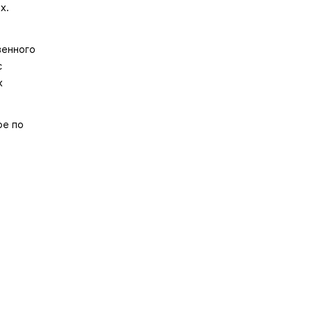
х.
венного
с
х
ое по