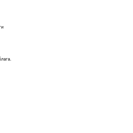
ти
лага.