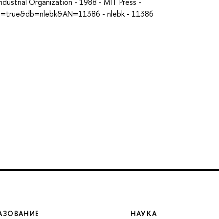
dustrial Organization - 1988 - MIT Press -
ct=true&db=nlebk&AN=11386 - nlebk - 11386
АЗОВАНИЕ
НАУКА