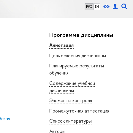
РУС
EN
Программа дисциплины
Аннотация
Цель освоения дисциплины
Планируемые результаты
обучения
Содержание учебной
дисциплины
Элементы контроля
Промежуточная аттестация
ская
Список литературы
Авторы