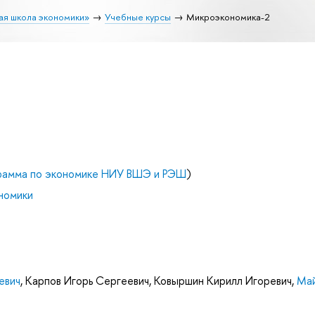
ая школа экономики»
Учебные курсы
Микроэкономика-2
рамма по экономике НИУ ВШЭ и РЭШ
)
номики
евич
,
Карпов Игорь Сергеевич
,
Ковыршин Кирилл Игоревич
,
Май