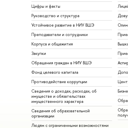
Цифры и факты
Лице
Руководство и структура
Дову
Устойчивое развитие в НИУ ВШЭ
Олим
Преподаватели и сотрудники
Прие
Корпуса и общежития
Вышк
Закупки
Прие
Обращения граждан в НИУ ВШЭ
Аспи
Фонд целевого капитала
Допо
Противодействие коррупции
Цент
Сведения о доходах, расходах, об
Бизн
имуществе и обязательствах
Обра
имущественного характера
Обрат
Сведения об образовательной
полу
организации
Людям с ограниченными возможностями