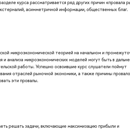
разделе курса рассматривается ряд других причин «провала р
экстерналий, асимметричной информации, общественных благ.
ческой микроэкономической теорией на начальном и промежут
ия и анализа микроэкономических моделей могут быть в дальн
тельской работы. Успешно освоившие курс слушатели поймут
вания отраслей рыночной экономики, а также причины провал
вать эти провалы.
меть решать задачи, включающие максимизацию прибыли и