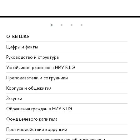
О ВЫШКЕ
О
Цифры и факты
Ли
Руководство и структура
До
Устойчивое развитие в НИУ ВШЭ
Ол
Преподаватели и сотрудники
Пр
Корпуса и общежития
Вы
Закупки
Пр
Обращения граждан в НИУ ВШЭ
Ас
Фонд целевого капитала
До
Противодействие коррупции
Це
Сведения о доходах, расходах, об имуществе и
Би