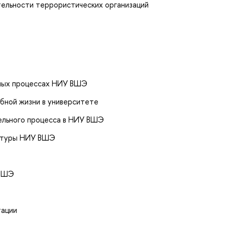
тельности террористических организаций
ных процессах НИУ ВШЭ
бной жизни в университете
ельного процесса в НИУ ВШЭ
уктуры НИУ ВШЭ
 ВШЭ
тации