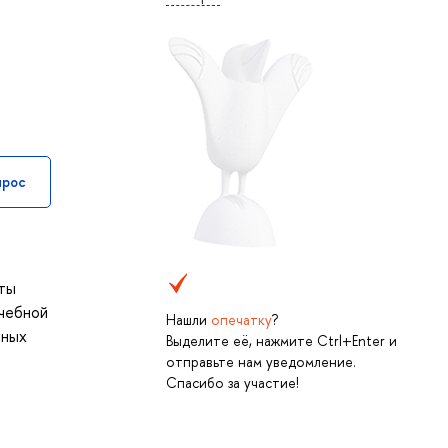
прос
нты
учебной
Нашли
опечатку
?
йных
Выделите её, нажмите Ctrl+Enter и
отправьте нам уведомление.
Спасибо за участие!