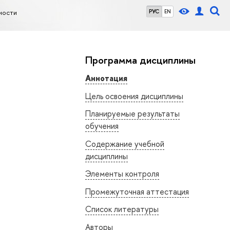
ности
РУС
EN
Программа дисциплины
Аннотация
Цель освоения дисциплины
Планируемые результаты
обучения
Содержание учебной
дисциплины
Элементы контроля
Промежуточная аттестация
Список литературы
Авторы