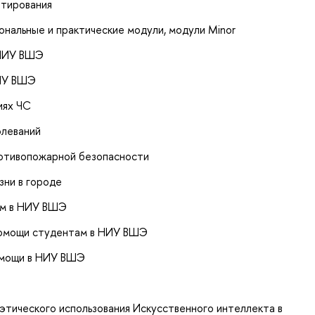
итирования
нальные и практические модули, модули Minor
 НИУ ВШЭ
НИУ ВШЭ
иях ЧС
олеваний
ротивопожарной безопасности
зни в городе
ам в НИУ ВШЭ
помощи студентам в НИУ ВШЭ
омощи в НИУ ВШЭ
и
этического использования Искусственного интеллекта в