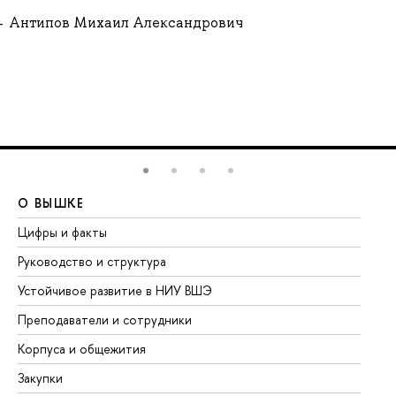
Антипов Михаил Александрович
О ВЫШКЕ
О
Цифры и факты
Ли
Руководство и структура
До
Устойчивое развитие в НИУ ВШЭ
Ол
Преподаватели и сотрудники
Пр
Корпуса и общежития
Вы
Закупки
Пр