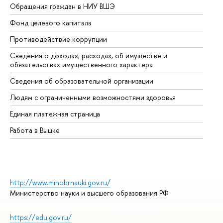
Обращения граждан в НИУ ВШЭ
Ас
Фонд целевого капитала
До
Противодействие коррупции
Це
Сведения о доходах, расходах, об имуществе и
Би
обязательствах имущественного характера
Об
Сведения об образовательной организации
Об
Людям с ограниченными возможностями здоровья
Единая платежная страница
Работа в Вышке
http://www.minobrnauki.gov.ru/
Министерство науки и высшего образования РФ
https://edu.gov.ru/