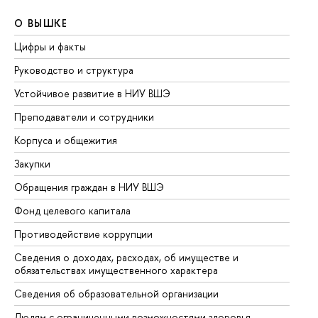
О ВЫШКЕ
О
Цифры и факты
Ли
Руководство и структура
До
Устойчивое развитие в НИУ ВШЭ
Ол
Преподаватели и сотрудники
Пр
Корпуса и общежития
Вы
Закупки
Пр
Обращения граждан в НИУ ВШЭ
Ас
Фонд целевого капитала
До
Противодействие коррупции
Це
Сведения о доходах, расходах, об имуществе и
Би
обязательствах имущественного характера
Об
Сведения об образовательной организации
Об
Людям с ограниченными возможностями здоровья