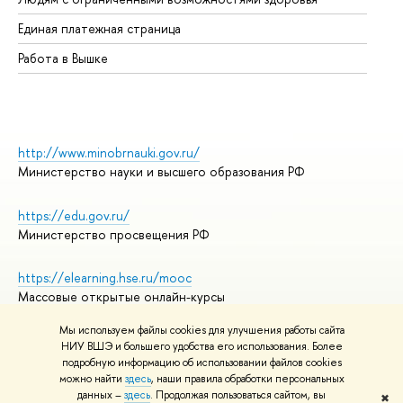
Единая платежная страница
Работа в Вышке
http://www.minobrnauki.gov.ru/
Министерство науки и высшего образования РФ
https://edu.gov.ru/
Министерство просвещения РФ
https://elearning.hse.ru/mooc
Массовые открытые онлайн-курсы
Мы используем файлы cookies для улучшения работы сайта
НИУ ВШЭ и большего удобства его использования. Более
подробную информацию об использовании файлов cookies
© НИУ ВШЭ 1993–2026
Адреса и контакты
можно найти
здесь
, наши правила обработки персональных
Условия использования материалов
данных –
здесь
. Продолжая пользоваться сайтом, вы
✖