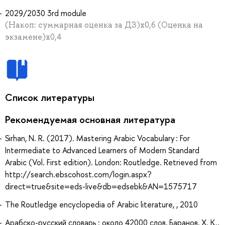
2029/2030 3rd module
(Накоп: суммарная оценка за ДЗ)х0,6 (Оценка на
экзамене)х0,4
Список литературы
Рекомендуемая основная литература
Sirhan, N. R. (2017). Mastering Arabic Vocabulary : For
Intermediate to Advanced Learners of Modern Standard
Arabic (Vol. First edition). London: Routledge. Retrieved from
http://search.ebscohost.com/login.aspx?
direct=true&site=eds-live&db=edsebk&AN=1575717
The Routledge encyclopedia of Arabic literature, , 2010
Арабско-русский словарь : около 42000 слов, Баранов, Х. К.,