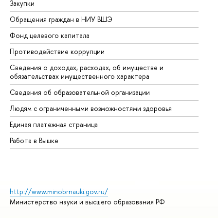
Закупки
Пр
Обращения граждан в НИУ ВШЭ
Ас
Фонд целевого капитала
До
Противодействие коррупции
Це
Сведения о доходах, расходах, об имуществе и
Би
обязательствах имущественного характера
Об
Сведения об образовательной организации
Об
Людям с ограниченными возможностями здоровья
Единая платежная страница
Работа в Вышке
http://www.minobrnauki.gov.ru/
Министерство науки и высшего образования РФ