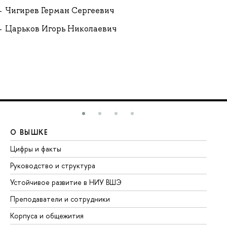
Чигирев Герман Сергеевич
Царьков Игорь Николаевич
О ВЫШКЕ
О
Цифры и факты
Ли
Руководство и структура
До
Устойчивое развитие в НИУ ВШЭ
Ол
Преподаватели и сотрудники
Пр
Корпуса и общежития
Вы