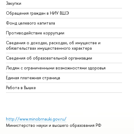
Закупки
Пр
Обращения граждан в НИУ ВШЭ
Ас
Фонд целевого капитала
До
Противодействие коррупции
Це
Сведения о доходах, расходах, об имуществе и
Би
обязательствах имущественного характера
Об
Сведения об образовательной организации
Об
Людям с ограниченными возможностями здоровья
Единая платежная страница
Работа в Вышке
http://www.minobrnauki.gov.ru/
Министерство науки и высшего образования РФ