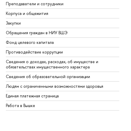
Преподаватели и сотрудники
Пр
Корпуса и общежития
Вы
Закупки
Пр
Обращения граждан в НИУ ВШЭ
Ас
Фонд целевого капитала
До
Противодействие коррупции
Це
Сведения о доходах, расходах, об имуществе и
Би
обязательствах имущественного характера
Об
Сведения об образовательной организации
Об
Людям с ограниченными возможностями здоровья
Единая платежная страница
Работа в Вышке