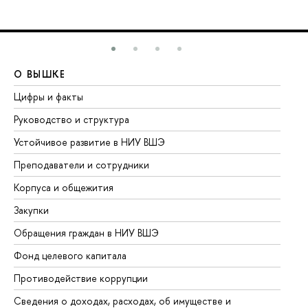
О ВЫШКЕ
О
Цифры и факты
Ли
Руководство и структура
До
Устойчивое развитие в НИУ ВШЭ
Ол
Преподаватели и сотрудники
Пр
Корпуса и общежития
Вы
Закупки
Пр
Обращения граждан в НИУ ВШЭ
Ас
Фонд целевого капитала
До
Противодействие коррупции
Це
Сведения о доходах, расходах, об имуществе и
Би