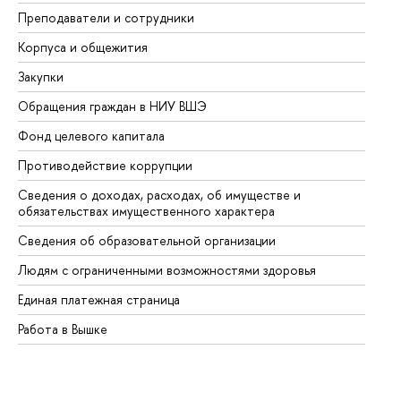
Преподаватели и сотрудники
Пр
Корпуса и общежития
Вы
Закупки
Пр
Обращения граждан в НИУ ВШЭ
Ас
Фонд целевого капитала
До
Противодействие коррупции
Це
Сведения о доходах, расходах, об имуществе и
Би
обязательствах имущественного характера
Об
Сведения об образовательной организации
Об
Людям с ограниченными возможностями здоровья
Единая платежная страница
Работа в Вышке