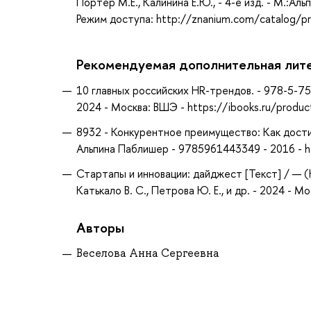
Портер М.Е., Калинина Е.Ю., - 4-е изд. - М.:Ал
Режим доступа: http://znanium.com/catalog/
Рекомендуемая дополнительная лит
10 главных российских HR-трендов. - 978-5-75
2024 - Москва: ВШЭ - https://ibooks.ru/produ
8932 - Конкурентное преимущество: Как дости
Альпина Паблишер - 9785961443349 - 2016 - htt
Стартапы и инновации: дайджест [Текст] / — 
Катькало В. С., Петрова Ю. Е., и др. - 2024 - 
Авторы
Веселова Анна Сергеевна