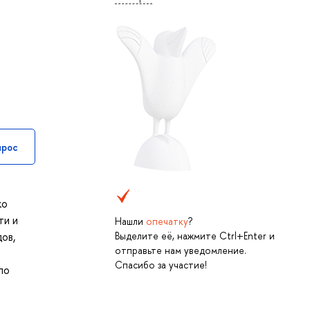
прос
ко
ти и
Нашли
опечатку
?
Выделите её, нажмите Ctrl+Enter и
ов,
отправьте нам уведомление.
Спасибо за участие!
по