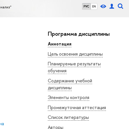
нализ"
РУС
EN
Программа дисциплины
Аннотация
Цель освоения дисциплины
Планируемые результаты
обучения
Содержание учебной
дисциплины
Элементы контроля
Промежуточная аттестация
Список литературы
на
Авторы