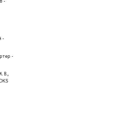
8 -
 -
ртер -
 В.,
OOKS