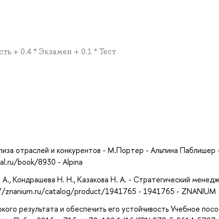
ть + 0.4 * Экзамен + 0.1 * Тест
а
лиза отраслей и конкурентов - М.Портер - Альпина Паблишер 
al.ru/book/8930 - Alpina
. А., Кондрашева Н. Н., Казакова Н. А. - Стратегический менед
://znanium.ru/catalog/product/1941765 - 1941765 - ZNANIUM
кого результата и обеспечить его устойчивость Учебное посо