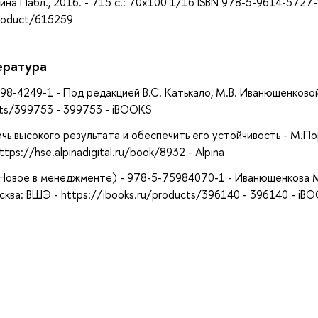
ьпина Пабл., 2016. - 715 с.: 70x100 1/16 ISBN 978-5-9614-5727-
product/615259
ература
98-4249-1 - Под редакцией В.С. Катькало, М.В. Иванющенковой
cts/399753 - 399753 - iBOOKS
чь высокого результата и обеспечить его устойчивость - М.По
ps://hse.alpinadigital.ru/book/8932 - Alpina
(Новое в менеджменте) - 978-5-75984070-1 - Иванющенкова М.
Москва: ВШЭ - https://ibooks.ru/products/396140 - 396140 - iB