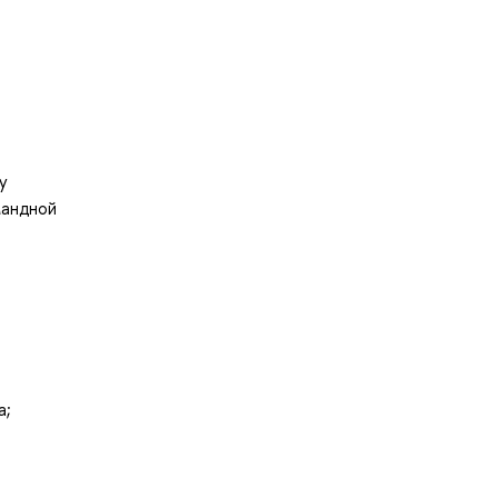
у
мандной
а;