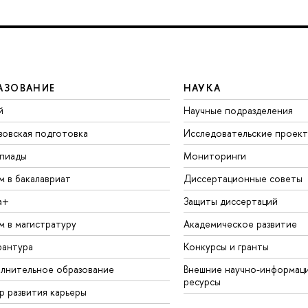
АЗОВАНИЕ
НАУКА
й
Научные подразделения
зовская подготовка
Исследовательские проек
пиады
Мониторинги
м в бакалавриат
Диссертационные советы
а+
Защиты диссертаций
м в магистратуру
Академическое развитие
рантура
Конкурсы и гранты
лнительное образование
Внешние научно-информац
ресурсы
р развития карьеры