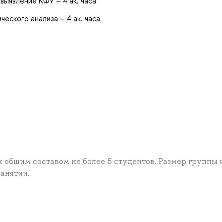
выявление КФУ – 4 ак. часа
еского анализа – 4 ак. часа
 общим составом не более 5 студентов. Размер группы 
анятии.