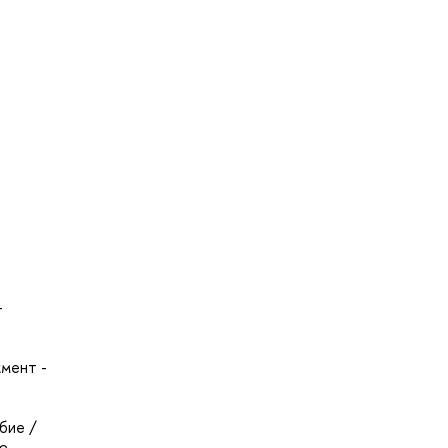
-
жмент -
бие /