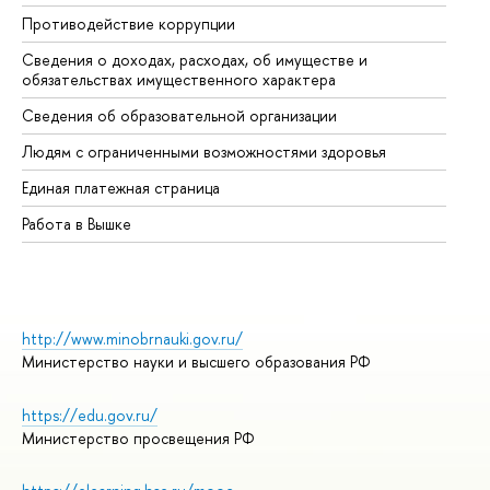
Противодействие коррупции
Це
Сведения о доходах, расходах, об имуществе и
Би
обязательствах имущественного характера
Об
Сведения об образовательной организации
Об
Людям с ограниченными возможностями здоровья
Единая платежная страница
Работа в Вышке
http://www.minobrnauki.gov.ru/
Министерство науки и высшего образования РФ
https://edu.gov.ru/
Министерство просвещения РФ