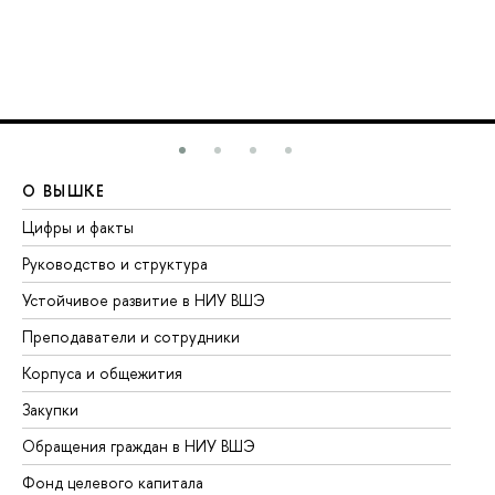
О ВЫШКЕ
О
Цифры и факты
Ли
Руководство и структура
До
Устойчивое развитие в НИУ ВШЭ
Ол
Преподаватели и сотрудники
Пр
Корпуса и общежития
Вы
Закупки
Пр
Обращения граждан в НИУ ВШЭ
Ас
Фонд целевого капитала
До