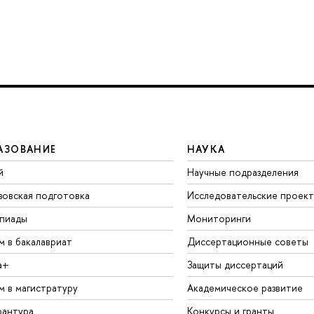
АЗОВАНИЕ
НАУКА
й
Научные подразделения
зовская подготовка
Исследовательские проек
пиады
Мониторинги
м в бакалавриат
Диссертационные советы
а+
Защиты диссертаций
м в магистратуру
Академическое развитие
рантура
Конкурсы и гранты