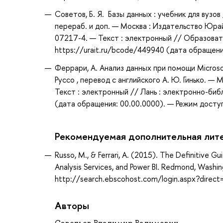
Советов, Б. Я. Базы данных : учебник для вузов /
перераб. и доп. — Москва : Издательство Юрай
07217-4. — Текст : электронный // Образоват
https://urait.ru/bcode/449940 (дата обращени
Феррари, А. Анализ данных при помощи Microsoft
Руссо , перевод с английского А. Ю. Гинько. —
Текст : электронный // Лань : электронно-би
(дата обращения: 00.00.0000). — Режим доступ
Рекомендуемая дополнительная лит
Russo, M., & Ferrari, A. (2015). The Definitive Gu
Analysis Services, and Power BI. Redmond, Washi
http://search.ebscohost.com/login.aspx?dir
Авторы