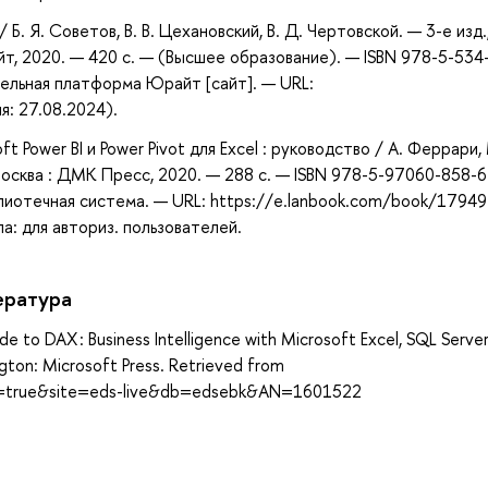
 Б. Я. Советов, В. В. Цехановский, В. Д. Чертовской. — 3-е изд.
т, 2020. — 420 с. — (Высшее образование). — ISBN 978-5-534
ельная платформа Юрайт [сайт]. — URL:
я: 27.08.2024).
 Power BI и Power Pivot для Excel : руководство / А. Феррари, М
 Москва : ДМК Пресс, 2020. — 288 с. — ISBN 978-5-97060-858-6
блиотечная система. — URL: https://e.lanbook.com/book/1794
а: для авториз. пользователей.
ература
ide to DAX : Business Intelligence with Microsoft Excel, SQL Serve
ngton: Microsoft Press. Retrieved from
ect=true&site=eds-live&db=edsebk&AN=1601522