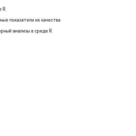
е R
ные показатели их качества
рный анализы в среде R