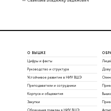
Савельев Владимир Вадимович
О ВЫШКЕ
ОБР
Цифры и факты
Лице
Руководство и структура
Дову
Устойчивое развитие в НИУ ВШЭ
Олим
Преподаватели и сотрудники
Прие
Корпуса и общежития
Вышк
Закупки
Прие
Обращения граждан в НИУ ВШЭ
Аспи