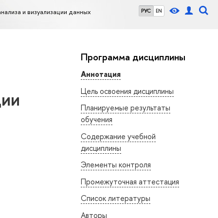
нализа и визуализации данных
РУС
EN
Программа дисциплины
Аннотация
Цель освоения дисциплины
ции
Планируемые результаты
обучения
Содержание учебной
дисциплины
Элементы контроля
Промежуточная аттестация
Список литературы
Авторы