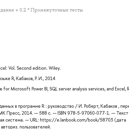
задание + 0.2 * Промежуточные тесты
а
cel: Vol. Second edition. Wiley.
зыке R, Кабаков, Р. И., 2014
e for Microsoft Power BI, SQL server analysis services, and Excel, 
 данных в программе R : руководство / И. Роберт, Кабаков , пер
МК Пресс, 2014. — 588 с. — ISBN 978-5-97060-077-1. — Текст 
ая система. — URL: https://e.lanbook.com/book/58703 (дата
 авториз. пользователей.