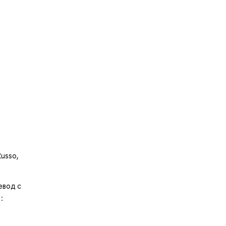
Russo,
евод с
: