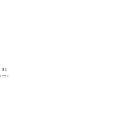
 на
ксте