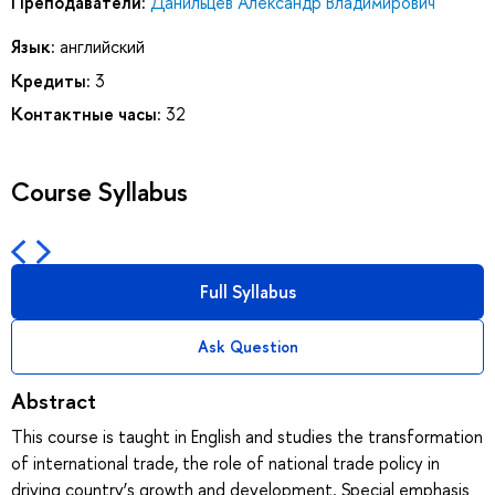
Преподаватели:
Данильцев Александр Владимирович
Язык:
английский
Кредиты:
3
Контактные часы:
32
Course Syllabus
Full Syllabus
Ask Question
Abstract
This course is taught in English and studies the transformation
of international trade, the role of national trade policy in
driving country’s growth and development. Special emphasis