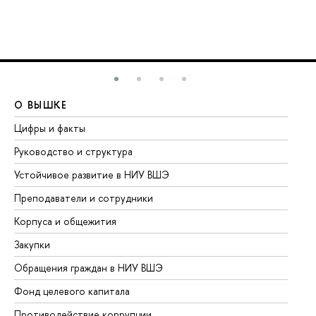
О ВЫШКЕ
О
Цифры и факты
Ли
Руководство и структура
До
Устойчивое развитие в НИУ ВШЭ
Ол
Преподаватели и сотрудники
Пр
Корпуса и общежития
Вы
Закупки
Пр
Обращения граждан в НИУ ВШЭ
Ас
Фонд целевого капитала
До
Противодействие коррупции
Це