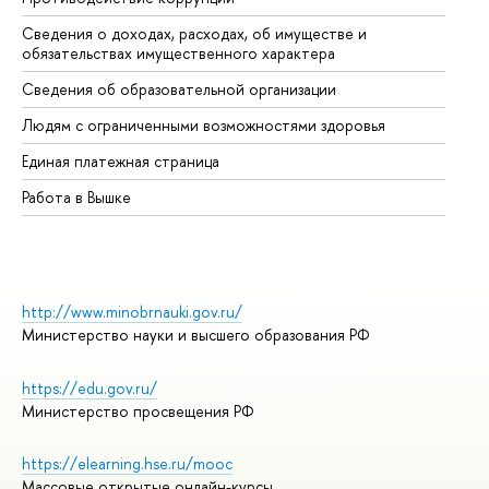
Сведения о доходах, расходах, об имуществе и
Би
обязательствах имущественного характера
Об
Сведения об образовательной организации
Об
Людям с ограниченными возможностями здоровья
Единая платежная страница
Работа в Вышке
http://www.minobrnauki.gov.ru/
Министерство науки и высшего образования РФ
https://edu.gov.ru/
Министерство просвещения РФ
https://elearning.hse.ru/mooc
Массовые открытые онлайн-курсы