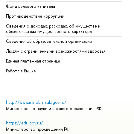
Фонд целевого капитала
До
Противодействие коррупции
Це
Сведения о доходах, расходах, об имуществе и
Би
обязательствах имущественного характера
Об
Сведения об образовательной организации
Об
Людям с ограниченными возможностями здоровья
Единая платежная страница
Работа в Вышке
http://www.minobrnauki.gov.ru/
Министерство науки и высшего образования РФ
https://edu.gov.ru/
Министерство просвещения РФ