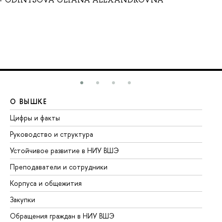
О ВЫШКЕ
О
Цифры и факты
Ли
Руководство и структура
До
Устойчивое развитие в НИУ ВШЭ
Ол
Преподаватели и сотрудники
Пр
Корпуса и общежития
Вы
Закупки
Пр
Обращения граждан в НИУ ВШЭ
Ас