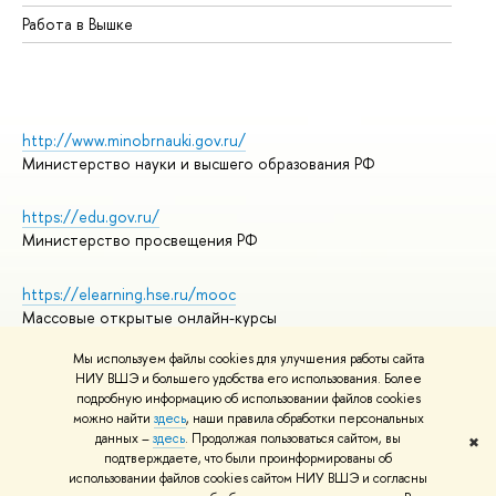
Работа в Вышке
http://www.minobrnauki.gov.ru/
Министерство науки и высшего образования РФ
https://edu.gov.ru/
Министерство просвещения РФ
https://elearning.hse.ru/mooc
Массовые открытые онлайн-курсы
Мы используем файлы cookies для улучшения работы сайта
НИУ ВШЭ и большего удобства его использования. Более
подробную информацию об использовании файлов cookies
© НИУ ВШЭ 1993–2026
Адреса и контакты
можно найти
здесь
, наши правила обработки персональных
Условия использования материалов
данных –
здесь
. Продолжая пользоваться сайтом, вы
✖
подтверждаете, что были проинформированы об
Политика конфиденциальности
использовании файлов cookies сайтом НИУ ВШЭ и согласны
Правила применения рекомендательных технологий в НИУ ВШЭ