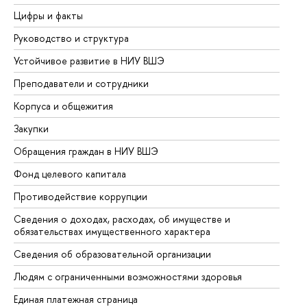
Цифры и факты
Ли
Руководство и структура
До
Устойчивое развитие в НИУ ВШЭ
Ол
Преподаватели и сотрудники
Пр
Корпуса и общежития
Вы
Закупки
Пр
Обращения граждан в НИУ ВШЭ
Ас
Фонд целевого капитала
До
Противодействие коррупции
Це
Сведения о доходах, расходах, об имуществе и
Би
обязательствах имущественного характера
Об
Сведения об образовательной организации
Об
Людям с ограниченными возможностями здоровья
Единая платежная страница