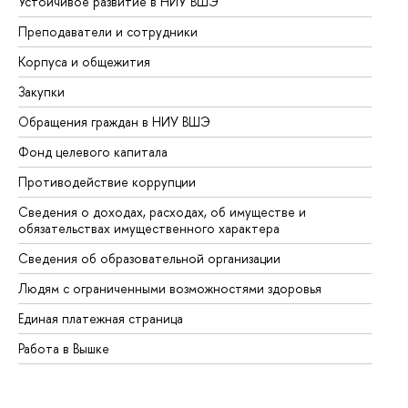
Устойчивое развитие в НИУ ВШЭ
Ол
Преподаватели и сотрудники
Пр
Корпуса и общежития
Вы
Закупки
Пр
Обращения граждан в НИУ ВШЭ
Ас
Фонд целевого капитала
До
Противодействие коррупции
Це
Сведения о доходах, расходах, об имуществе и
Би
обязательствах имущественного характера
Об
Сведения об образовательной организации
Об
Людям с ограниченными возможностями здоровья
Единая платежная страница
Работа в Вышке