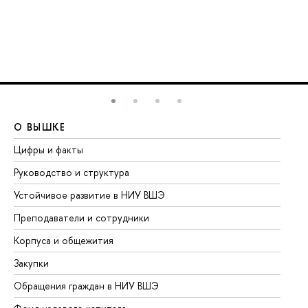
О ВЫШКЕ
О
Цифры и факты
Ли
Руководство и структура
До
Устойчивое развитие в НИУ ВШЭ
Ол
Преподаватели и сотрудники
Пр
Корпуса и общежития
Вы
Закупки
Пр
Обращения граждан в НИУ ВШЭ
Ас