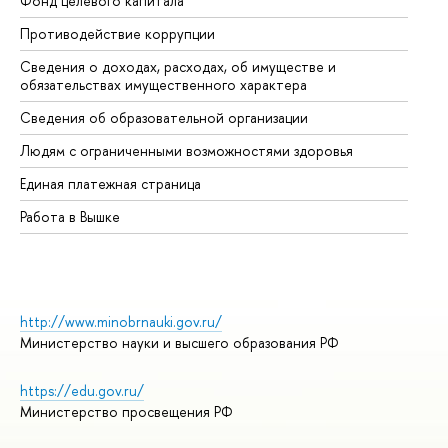
Фонд целевого капитала
До
Противодействие коррупции
Це
Сведения о доходах, расходах, об имуществе и
Би
обязательствах имущественного характера
Об
Сведения об образовательной организации
Об
Людям с ограниченными возможностями здоровья
Единая платежная страница
Работа в Вышке
http://www.minobrnauki.gov.ru/
Министерство науки и высшего образования РФ
https://edu.gov.ru/
Министерство просвещения РФ