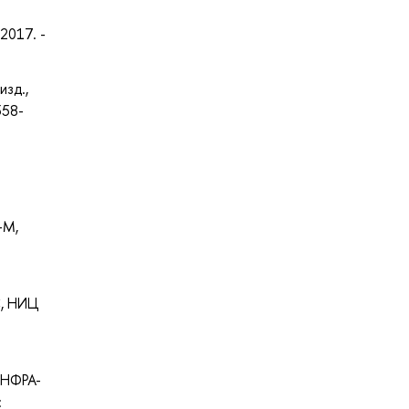
2017. -
изд.,
558-
-М,
С, НИЦ
 ИНФРА-
: