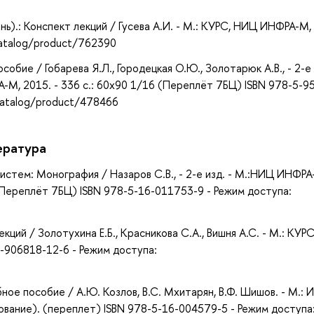
).: Конспект лекций / Гусева А.И. - М.: КУРС, НИЦ ИНФРА-М, 
catalog/product/762390
обие / Гобарева Я.Л., Городецкая О.Ю., Золотарюк А.В., - 2-е 
РА-М, 2015. - 336 с.: 60x90 1/16 (Переплёт 7БЦ) ISBN 978-5-9
catalog/product/478466
ература
стем: Монография / Назаров С.В., - 2-е изд. - М.:НИЦ ИНФРА
) (Переплёт 7БЦ) ISBN 978-5-16-011753-9 - Режим доступа:
ций / Золотухина Е.Б., Красникова С.А., Вишня А.С. - М.: КУР
5-906818-12-6 - Режим доступа:
ное пособие / А.Ю. Козлов, В.С. Мхитарян, В.Ф. Шишов. - М.:
зование). (переплет) ISBN 978-5-16-004579-5 - Режим доступа