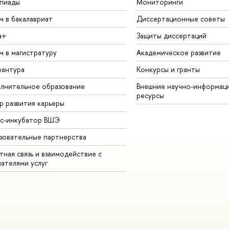
пиады
Мониторинги
м в бакалавриат
Диссертационные советы
а+
Защиты диссертаций
м в магистратуру
Академическое развитие
рантура
Конкурсы и гранты
лнительное образование
Внешние научно-информац
ресурсы
р развития карьеры
ес-инкубатор ВШЭ
зовательные партнерства
ная связь и взаимодействие с
чателями услуг