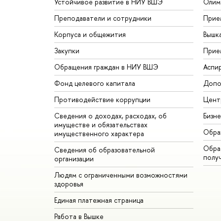
Устойчивое развитие в НИУ ВШЭ
Олим
Преподаватели и сотрудники
Прие
Корпуса и общежития
Вышк
Закупки
Прие
Обращения граждан в НИУ ВШЭ
Аспи
Фонд целевого капитала
Допо
Противодействие коррупции
Цент
Сведения о доходах, расходах, об
Бизн
имуществе и обязательствах
Обра
имущественного характера
Обрат
Сведения об образовательной
полу
организации
Людям с ограниченными возможностями
здоровья
Единая платежная страница
Работа в Вышке