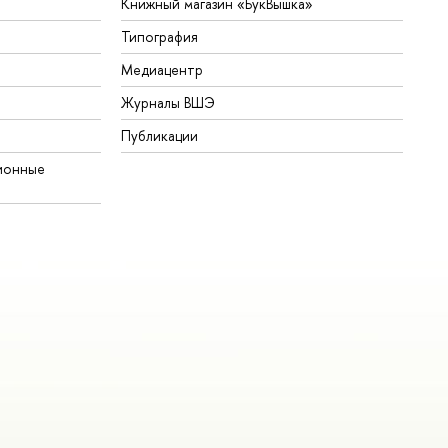
Книжный магазин «БукВышка»
Типография
Медиацентр
Журналы ВШЭ
Публикации
ионные