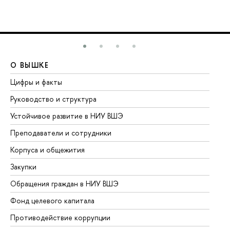
О ВЫШКЕ
О
Цифры и факты
Ли
Руководство и структура
До
Устойчивое развитие в НИУ ВШЭ
Ол
Преподаватели и сотрудники
Пр
Корпуса и общежития
Вы
Закупки
Пр
Обращения граждан в НИУ ВШЭ
Ас
Фонд целевого капитала
До
Противодействие коррупции
Це