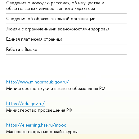
Сведения о доходах, расходах, об имуществе и
Би
обязательствах имущественного характера
Об
Сведения об образовательной организации
Об
Людям с ограниченными возможностями здоровья
Единая платежная страница
Работа в Вышке
http://www.minobrnauki.gov.ru/
Министерство науки и высшего образования РФ
https://edu.gov.ru/
Министерство просвещения РФ
https://elearning.hse.ru/mooc
Массовые открытые онлайн-курсы