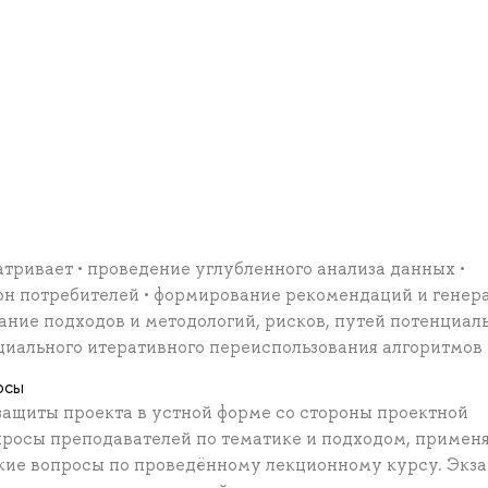
тривает • проведение углубленного анализа данных •
он потребителей • формирование рекомендаций и гене
ание подходов и методологий, рисков, путей потенциал
циального итеративного переиспользования алгоритмов
осы
защиты проекта в устной форме со стороны проектной
просы преподавателей по тематике и подходом, приме
ские вопросы по проведённому лекционному курсу. Экз