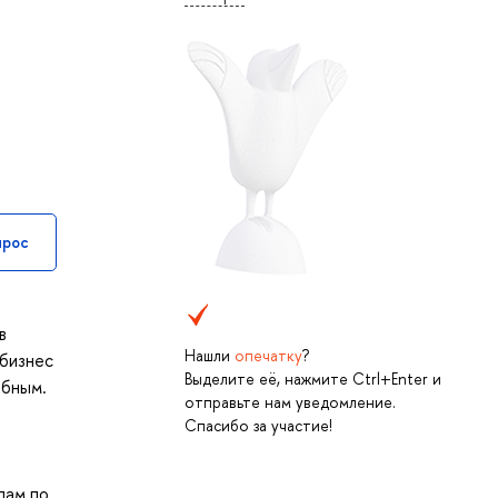
прос
в
Нашли
опечатку
?
 бизнес
Выделите её, нажмите Ctrl+Enter и
обным.
отправьте нам уведомление.
Спасибо за участие!
дам по