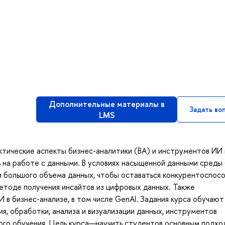
Дополнительные материалы в
Задать во
LMS
актические аспекты бизнес-аналитики (BA) и инструментов ИИ 
ь на работе с данными. В условиях насыщенной данными среды
 большого объема данных, чтобы оставаться конкурентоспос
методе получения инсайтов из цифровых данных. Также
в бизнес-анализе, в том числе GenAI. Задания курса обучают
ия, обработки, анализа и визуализации данных, инструментов
ого обучения. Цель курса—научить студентов основным подхо