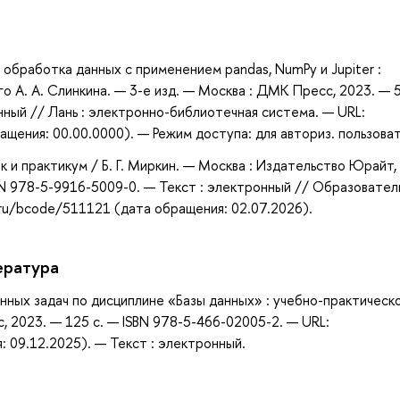
а
я обработка данных с применением pandas, NumPy и Jupiter :
го А. А. Слинкина. — 3-е изд. — Москва : ДМК Пресс, 2023. — 5
нный // Лань : электронно-библиотечная система. — URL:
щения: 00.00.0000). — Режим доступа: для авториз. пользова
ик и практикум / Б. Г. Миркин. — Москва : Издательство Юрайт,
BN 978-5-9916-5009-0. — Текст : электронный // Образовател
.ru/bcode/511121 (дата обращения: 02.07.2026).
ература
нных задач по дисциплине «Базы данных» : учебно-практическ
с, 2023. — 125 с. — ISBN 978-5-466-02005-2. — URL:
 09.12.2025). — Текст : электронный.