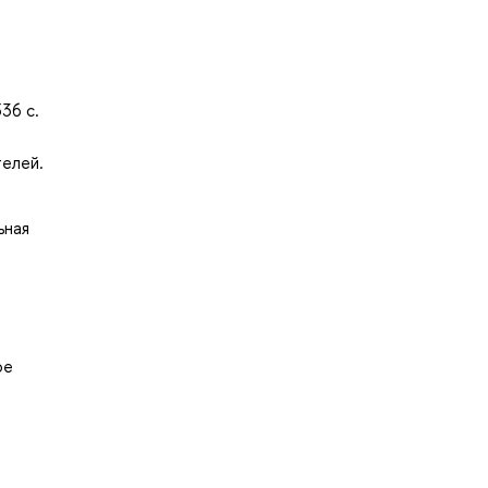
36 с.
телей.
ьная
ое