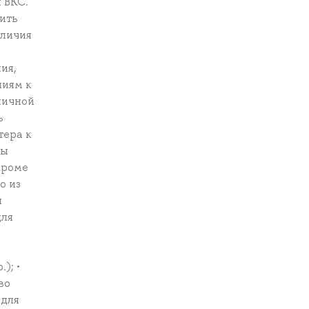
 ВКС.
ить
аличия
ия,
ниям к
личной
ь
тера к
ты
кроме
о из
ы
для
); •
во
 для