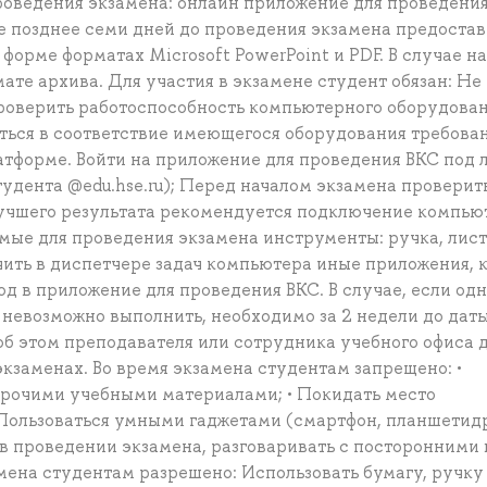
роведения экзамена: онлайн приложение для проведения
не позднее семи дней до проведения экзамена предостав
форме форматах Microsoft PowerPoint и PDF. В случае н
ате архива. Для участия в экзамене студент обязан: Не
проверить работоспособность компьютерного оборудован
ться в соответствие имеющегося оборудования требова
атформе. Войти на приложение для проведения ВКС под 
тудента @edu.hse.ru); Перед началом экзамена проверит
лучшего результата рекомендуется подключение компью
имые для проведения экзамена инструменты: ручка, лис
ючить в диспетчере задач компьютера иные приложения, 
од в приложение для проведения ВКС. В случае, если одн
 невозможно выполнить, необходимо за 2 недели до дат
б этом преподавателя или сотрудника учебного офиса 
экзаменах. Во время экзамена студентам запрещено: •
прочими учебными материалами; • Покидать место
Пользоваться умными гаджетами (смартфон, планшетидр.
в проведении экзамена, разговаривать с посторонними 
мена студентам разрешено: Использовать бумагу, ручку