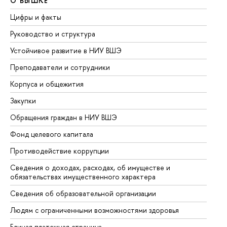
О ВЫШКЕ
О
Цифры и факты
Ли
Руководство и структура
До
Устойчивое развитие в НИУ ВШЭ
Ол
Преподаватели и сотрудники
Пр
Корпуса и общежития
Вы
Закупки
Пр
Обращения граждан в НИУ ВШЭ
Ас
Фонд целевого капитала
До
Противодействие коррупции
Це
Сведения о доходах, расходах, об имуществе и
Би
обязательствах имущественного характера
Об
Сведения об образовательной организации
Об
Людям с ограниченными возможностями здоровья
Единая платежная страница