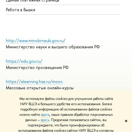
Работа в Вышке
http://www.minobrnauki.gov.ru/
Министерство науки и высшего образования РФ
https://edu.gov.ru/
Министерство просвещения РФ
https://elearning.hse.ru/mooc
Массовые открытые онлайн-курсы
Мы используем файлы cookies для улучшения работы сайта
НИУ ВШЭ и большего удобства его использования. Более
подробную информацию об использовании файлов cookies
© НИУ ВШЭ 1993–2026
Адреса и контакты
можно найти
здесь
, наши правила обработки персональных
Условия использования материалов
данных –
здесь
. Продолжая пользоваться сайтом, вы
✖
подтверждаете, что были проинформированы об
Политика конфиденциальности
использовании файлов cookies сайтом НИУ ВШЭ и согласны