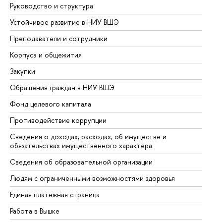
Руководство и структура
До
Устойчивое развитие в НИУ ВШЭ
Ол
Преподаватели и сотрудники
Пр
Корпуса и общежития
Вы
Закупки
Пр
Обращения граждан в НИУ ВШЭ
Ас
Фонд целевого капитала
До
Противодействие коррупции
Це
Сведения о доходах, расходах, об имуществе и
Би
обязательствах имущественного характера
Об
Сведения об образовательной организации
Об
Людям с ограниченными возможностями здоровья
Единая платежная страница
Работа в Вышке