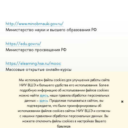
http://www.minobrnauki.gov.ru/
Министерство науки и высшего образования РФ
https://edu.gov.ru/
Министерство просвещения РФ
https://elearning.hse.ru/mooc
Массовые открытые онлайн-курсы
Мы используем файлы cookies для улучшения работы сайта
НИУ ВШЭ и большего удобства его использования. Более
подробную информацию об использовании файлов cookies
© НИУ ВШЭ 1993–2026
Адреса и контакты
можно найти
здесь
, наши правила обработки персональных
Условия использования материалов
данных –
здесь
. Продолжая пользоваться сайтом, вы
✖
подтверждаете, что были проинформированы об
Политика конфиденциальности
использовании файлов cookies сайтом НИУ ВШЭ и согласны
Правила применения рекомендательных технологий в НИУ ВШЭ
с нашими правилами обработки персональных данных. Вы
Карта сайта
можете отключить файлы cookies в настройках Вашего
браузера.